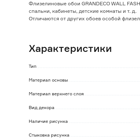
Флизелиновые обои GRANDECO WALL FASHIO
спальни, кабинеты, детские комнаты и т. д.
Отличаются от других обоев особой флизе
свойства:
- сдерживают микротрещины стен, на котор
- скрывают неровности стены;
Характеристики
- отличаются высокой влагостойкостью;
- удобство в поклейке: клей наносится толь
- не выгорают под солнечными лучами;
Тип
- срок службы более 3-х лет.
Использовать специальный клей для флизе
Материал основы
Материал верхнего слоя
Вид декора
Наличие рисунка
Стыковка рисунка