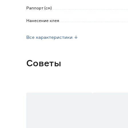
Раппорт (см)
Нанесение клея
Уход
Все характеристики
Ширина рулона (м)
Длина рулона (м)
Советы
Марка
Страна производства
Основной цвет
Вес брутто (кг)