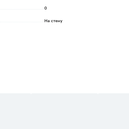
0
На стену
Допускается влажная уборка
1.06
10
Grandeco
Бельгия
Зеленый
2.66