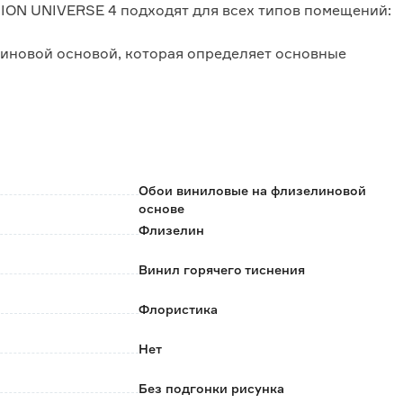
N UNIVERSE 4 подходят для всех типов помещений:
линовой основой, которая определяет основные
ые наклеены;
ко на стену, полотна легко стыкуются;
Обои виниловые на флизелиновой
основе
линовых обоев.
Флизелин
Винил горячего тиснения
Флористика
Нет
Без подгонки рисунка