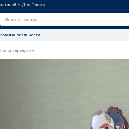
пателей
Для Профи
грамма лояльности
бои интерьерные