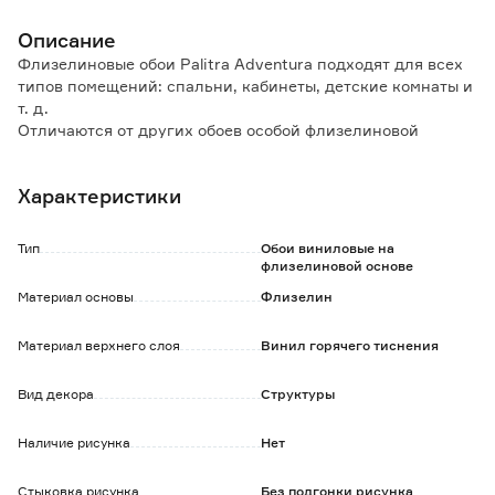
Описание
Флизелиновые обои Palitra Adventura подходят для всех
типов помещений: спальни, кабинеты, детские комнаты и
т. д.
Отличаются от других обоев особой флизелиновой
основой.
Характеристики
Особенности и преимущества:
- сдерживают микротрещины стен, на которые наклеены;
- скрывают неровности стены;
Тип
Обои виниловые на
- отличаются высокой влагостойкостью;
флизелиновой основе
- удобство в поклейке: клей наносится только на стену,
Материал основы
Флизелин
полотна легко стыкуются;
- не выгорают под солнечными лучами;
Материал верхнего слоя
Винил горячего тиснения
- срок службы более 3-х лет.
Обратите внимание:
Вид декора
Структуры
Использовать специальный клей для флизелиновых
обоев.
Наличие рисунка
Нет
Стыковка рисунка
Без подгонки рисунка