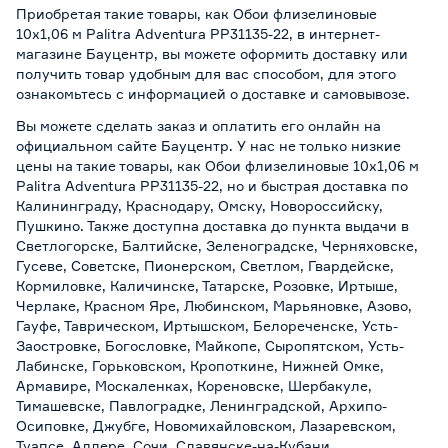
Приобретая такие товары, как Обои флизелиновые
10х1,06 м Palitra Adventura PP31135-22, в интернет-
магазине Бауцентр, вы можете оформить доставку или
получить товар удобным для вас способом, для этого
ознакомьтесь с информацией о
доставке и самовывозе
.
Вы можете сделать заказ и оплатить его онлайн на
официальном сайте Бауцентр. У нас не только низкие
цены на такие товары, как Обои флизелиновые 10х1,06 м
Palitra Adventura PP31135-22, но и быстрая доставка по
Калининграду, Краснодару, Омску, Новороссийску,
Пушкино. Также доступна доставка до пункта выдачи в
Светлогорске, Балтийске, Зеленоградске, Черняховске,
Гусеве, Советске, Пионерском, Светлом, Гвардейске,
Кормиловке, Каличинске, Татарске, Розовке, Иртыше,
Черлаке, Красном Яре, Любинском, Марьяновке, Азово,
Гауфе, Таврическом, Иртышском, Белореченске, Усть-
Заостровке, Богословке, Майкопе, Сыропятском, Усть-
Лабинске, Горьковском, Кропоткине, Нижней Омке,
Армавире, Москаленках, Кореновске, Шербакуле,
Тимашевске, Павлоградке, Ленинградской, Архипо-
Осиповке, Джубге, Новомихайловском, Лазаревском,
Туапсе, Адлере, Сочи, Славянске-на-Кубани,