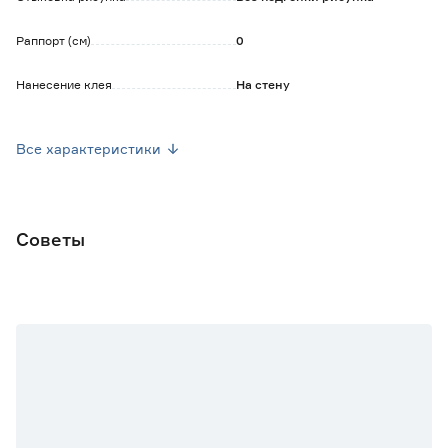
Раппорт (см)
0
Нанесение клея
На стену
Уход
Допускается влажная уборка
Все характеристики
Ширина рулона (м)
1.06
Длина рулона (м)
10
Советы
Марка
Palitra
Страна производства
Россия
Основной цвет
Бежевый
Вес брутто (кг)
1.42