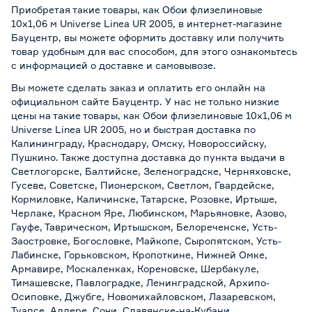
Приобретая такие товары, как Обои флизелиновые
10х1,06 м Universe Linea UR 2005, в интернет-магазине
Бауцентр, вы можете оформить доставку или получить
товар удобным для вас способом, для этого ознакомьтесь
с информацией о
доставке и самовывозе
.
Вы можете сделать заказ и оплатить его онлайн на
официальном сайте Бауцентр. У нас не только низкие
цены на такие товары, как Обои флизелиновые 10х1,06 м
Universe Linea UR 2005, но и быстрая доставка по
Калининграду, Краснодару, Омску, Новороссийску,
Пушкино. Также доступна доставка до пункта выдачи в
Светлогорске, Балтийске, Зеленоградске, Черняховске,
Гусеве, Советске, Пионерском, Светлом, Гвардейске,
Кормиловке, Каличинске, Татарске, Розовке, Иртыше,
Черлаке, Красном Яре, Любинском, Марьяновке, Азово,
Гауфе, Таврическом, Иртышском, Белореченске, Усть-
Заостровке, Богословке, Майкопе, Сыропятском, Усть-
Лабинске, Горьковском, Кропоткине, Нижней Омке,
Армавире, Москаленках, Кореновске, Шербакуле,
Тимашевске, Павлоградке, Ленинградской, Архипо-
Осиповке, Джубге, Новомихайловском, Лазаревском,
Туапсе, Адлере, Сочи, Славянске-на-Кубани,