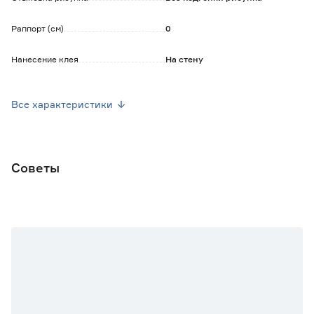
Раппорт (см)
0
Нанесение клея
На стену
Уход
Допускается влажная уборка
Все характеристики
Ширина рулона (м)
1.06
Длина рулона (м)
10
Советы
Марка
Grandeco
Страна производства
Бельгия
Основной цвет
Серый
Вес брутто (кг)
2.77