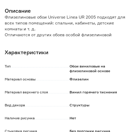
Описание
Флизелиновые обои Universe Linea UR 2005 подходят для
всех типов помещений: спальни, кабинеты, детские
комнаты и т. д.
Отличаются от других обоев особой флизелиновой
основой, которая определяет основные свойства:
- сдерживают микротрещины стен, на которые наклеены;
Характеристики
- скрывают неровности стены;
- отличаются высокой влагостойкостью;
- удобство в поклейке: клей наносится только на стену,
Тип
Обои виниловые на
полотна легко стыкуются;
флизелиновой основе
- не выгорают под солнечными лучами;
Материал основы
Флизелин
- срок службы более 3-х лет.
Использовать специальный клей для флизелиновых
Материал верхнего слоя
Винил горячего тиснения
обоев.
Вид декора
Структуры
Наличие рисунка
Нет
Стыковка рисунка
Без подгонки рисунка