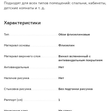
Подходят для всех типов помещений: спальни, кабинеты,
детские комнаты и т. д.
Особенности и преимущества:
Характеристики
- окрашиваются красками на водной основе;
- сдерживают микротрещины стен, на которые наклеены;
- скрывают неровности стены;
Тип
Обои флизелиновые
- отличаются высокой влагостойкостью;
- удобство в поклейке: клей наносится только на стену,
Материал основы
Флизелин
полотна легко стыкуются;
- не выгорают под солнечными лучами;
Материал верхнего слоя
Винил вспененный с
- срок службы более 3-х лет.
антивандальным покрытием
Обратите внимание:
Антивандальные
Нет
Рекомендуется использовать специальный клей для
флизелиновых обоев.
Наличие рисунка
Нет
Стыковка рисунка
Без подгонки рисунка
Раппорт (см)
1
Нанесение клея
На стену