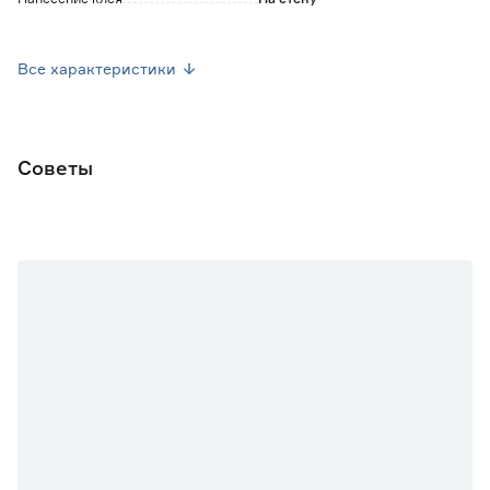
Уход
Допускается влажная уборка
Все характеристики
Ширина рулона (м)
1.06
Длина рулона (м)
25
Советы
Площадь (м2)
26.5
Страна производства
Россия
Основной цвет
Белый
Марка
Erismann
Вес брутто (кг)
3.3