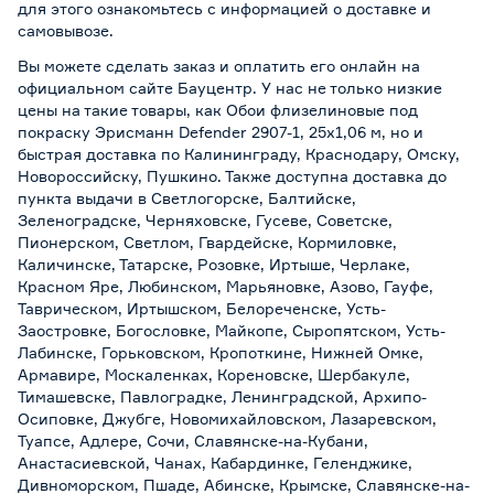
для этого ознакомьтесь с информацией о
доставке и
самовывозе
.
Вы можете сделать заказ и оплатить его онлайн на
официальном сайте Бауцентр. У нас не только низкие
цены на такие товары, как Обои флизелиновые под
покраску Эрисманн Defender 2907-1, 25х1,06 м, но и
быстрая доставка по Калининграду, Краснодару, Омску,
Новороссийску, Пушкино. Также доступна доставка до
пункта выдачи в Светлогорске, Балтийске,
Зеленоградске, Черняховске, Гусеве, Советске,
Пионерском, Светлом, Гвардейске, Кормиловке,
Каличинске, Татарске, Розовке, Иртыше, Черлаке,
Красном Яре, Любинском, Марьяновке, Азово, Гауфе,
Таврическом, Иртышском, Белореченске, Усть-
Заостровке, Богословке, Майкопе, Сыропятском, Усть-
Лабинске, Горьковском, Кропоткине, Нижней Омке,
Армавире, Москаленках, Кореновске, Шербакуле,
Тимашевске, Павлоградке, Ленинградской, Архипо-
Осиповке, Джубге, Новомихайловском, Лазаревском,
Туапсе, Адлере, Сочи, Славянске-на-Кубани,
Анастасиевской, Чанах, Кабардинке, Геленджике,
Дивноморском, Пшаде, Абинске, Крымске, Славянске-на-