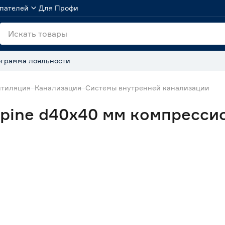
пателей
Для Профи
грамма лояльности
нтиляция
Канализация
Системы внутренней канализации
pine d40х40 мм компресси