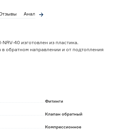
Отзывы
Аналоги
-NRV-40 изготовлен из пластика.
в в обратном направлении и от подтопления
тных домов, офисных помещений, квартир.
горизонтально перед выходом в общую систему
лотнительное кольцо с накидной гайкой круглой
трубопровода (участок без раструба).
Фитинги
Клапан обратный
ва;
Компрессионное