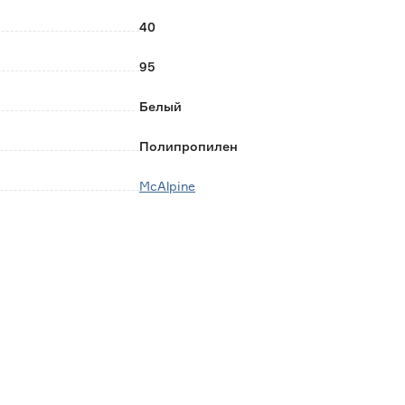
40
95
Белый
Полипропилен
McAlpine
Великобритания
0.17