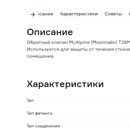
Описание
Характеристики
Советы
Описание
Обратный клапан McAlpine (Мкалпайн) T28M
Используется для защиты от течения стоко
помещения.
Применяется при монтаже канализации час
Устанавливается обратный клапан строго 
канализации.
Характеристики
Герметичность соединения обеспечивает уп
формы.
При монтаже используется гладкая сторона 
Тип
Преимущества:
Тип фитинга
- легкий и быстрый монтаж;
- высокие санитарно-гигиенические свойст
Тип соединения