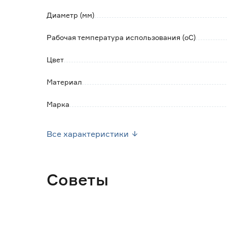
- работа в автономном режиме;
Диаметр (мм)
- химическая устойчивость;
- устойчивость к высоким температурам.
Рабочая температура использования (оС)
Цвет
Материал
Марка
Страна производства
Все характеристики
Вес брутто (кг)
Советы