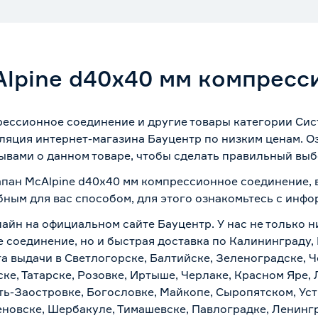
lpine d40х40 мм компресс
рессионное соединение и другие товары категории Сис
ляция интернет-магазина Бауцентр по низким ценам. 
ывами о данном товаре, чтобы сделать правильный выбо
апан McAlpine d40х40 мм компрессионное соединение, 
бным для вас способом, для этого ознакомьтесь с инф
лайн на официальном сайте Бауцентр. У нас не только н
 соединение, но и быстрая доставка по Калининграду, 
а выдачи в Светлогорске, Балтийске, Зеленоградске, Ч
ке, Татарске, Розовке, Иртыше, Черлаке, Красном Яре, 
ть-Заостровке, Богословке, Майкопе, Сыропятском, Уст
новске, Шербакуле, Тимашевске, Павлоградке, Ленинг