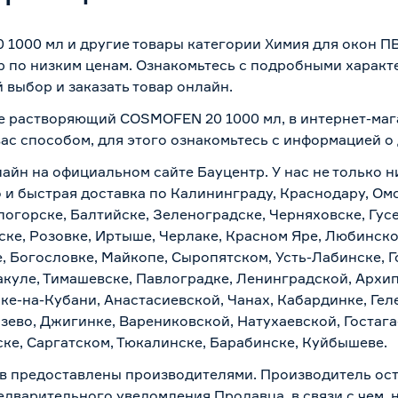
000 мл и другие товары категории Химия для окон ПВХ
р по низким ценам. Ознакомьтесь с подробными характ
 выбор и заказать товар онлайн.
не растворяющий COSMOFEN 20 1000 мл, в интернет-маг
вас способом, для этого ознакомьтесь с информацией о
лайн на официальном сайте Бауцентр. У нас не только н
и быстрая доставка по Калининграду, Краснодару, Омс
логорске, Балтийске, Зеленоградске, Черняховске, Гусе
ске, Розовке, Иртыше, Черлаке, Красном Яре, Любинском
, Богословке, Майкопе, Сыропятском, Усть-Лабинске, 
куле, Тимашевске, Павлоградке, Ленинградской, Архи
ске-на-Кубани, Анастасиевской, Чанах, Кабардинке, Ге
зево, Джигинке, Варениковской, Натухаевской, Гостаг
ске, Саргатском, Тюкалинске, Барабинске, Куйбышеве.
в предоставлены производителями. Производитель ост
дварительного уведомления Продавца, в связи с чем, н