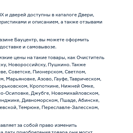
 и дверей доступны в каталоге Двери,
еристиками и описанием, а также отзывами
азине Бауцентр, вы можете оформить
доставке и самовывозе
.
изкие цены на такие товары, как Очиститель
ку, Новороссийску, Пушкино. Также
ве, Советске, Пионерском, Светлом,
, Марьяновке, Азово, Гауфе, Таврическом,
Горьковском, Кропоткине, Нижней Омке,
по-Осиповке, Джубге, Новомихайловском,
ленджике, Дивноморском, Пшаде, Абинске,
аевской, Темрюке, Переславле-Залесском,
авляет за собой право изменить
а дату приобретения товара они могут