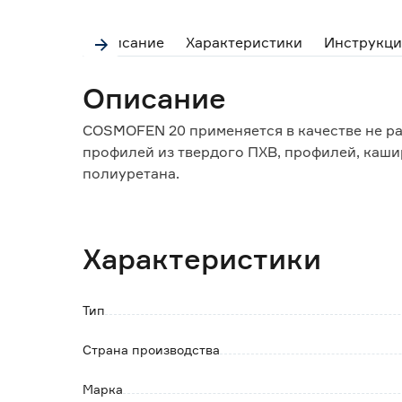
Описание
Характеристики
Инструкци
Описание
COSMOFEN 20 применяется в качестве не ра
профилей из твердого ПХВ, профилей, каши
полиуретана.
Особенно пригоден для очистки от пыли, ос
свежей полиуретановой пены и свежих оста
шприцмашин для дегтя или битума.
Характеристики
Позволяет удалить разметку, выполненную
поверхностей.
Тип
Применяемый антистатик эффективно пред
от загрязнений поверхностей профиля и пл
Страна производства
Марка