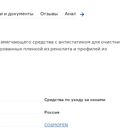
и и документы
Отзывы
Аналоги
змягчающего средства с антистатиком для очистки
рованных пленкой из ренолита и профилей из
татков клея с защитной пленки, жира, следов резины,
тков размягченного ПВХ, а также следов
 маркером или жирным карандашом, с любых
Средства по уходу за окнами
отвращает необходимость скорой повторной очистки
ит ПВХ.
Россия
COSMOFEN