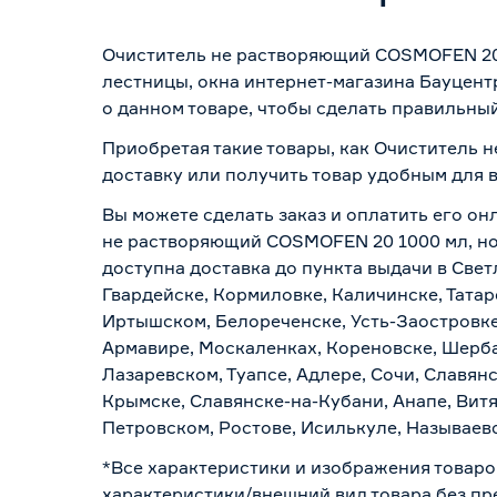
Очиститель не растворяющий COSMOFEN 20 1
лестницы, окна интернет-магазина Бауцент
о данном товаре, чтобы сделать правильный
Приобретая такие товары, как Очиститель 
доставку или получить товар удобным для 
Вы можете сделать заказ и оплатить его он
не растворяющий COSMOFEN 20 1000 мл, но 
доступна доставка до пункта выдачи в Свет
Гвардейске, Кормиловке, Каличинске, Татар
Иртышском, Белореченске, Усть-Заостровке
Армавире, Москаленках, Кореновске, Шерба
Лазаревском, Туапсе, Адлере, Сочи, Славян
Крымске, Славянске-на-Кубани, Анапе, Витя
Петровском, Ростове, Исилькуле, Называев
*Все характеристики и изображения товаро
характеристики/внешний вид товара без пре