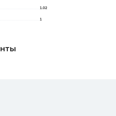
1.02
1
енты