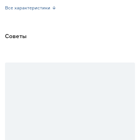
Объем контейнера (л)
0.3
Все характеристики
Марка
Летний сад
Страна производства
Россия
Советы
Вес брутто (кг)
0