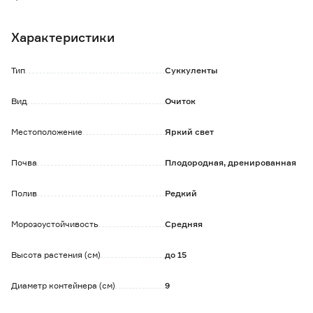
Цветки лимонно-желтые. Высота растения 15 см.
Характеристики
Обратите внимание:
Саженец в технологическом горшке. До посадки хранить
при t 0+2°С.
Тип
Суккуленты
Вид
Очиток
Местоположение
Яркий свет
Почва
Плодородная, дренированная
Полив
Редкий
Морозоустойчивость
Средняя
Высота растения (см)
до 15
Диаметр контейнера (см)
9