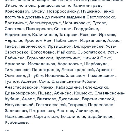
d9 см, но и быстрая доставка по Калининграду,
Краснодару, Омску, Новороссийску, Пушкино. Также
доступна доставка до пункта выдачи в Светлогорске,
Балтийске, Зеленоградске, Черняховске, Гусеве,
Советске, Пионерском, Светлом, Гвардейске,
Кормиловке, Каличинске, Татарске, Розовке, Иртыше,
Черлаке, Красном Яре, Любинском, Марьяновке, Азово,
Гауфе, Таврическом, Иртышском, Белореченске, Усть-
Заостровке, Богословке, Майкопе, Сыропятском, Усть-
Лабинске, Горьковском, Кропоткине, Нижней Омке,
Армавире, Москаленках, Кореновске, Шербакуле,
Тимашевске, Павлоградке, Ленинградской, Архипо-
Осиповке, Джубге, Новомихайловском, Лазаревском,
Туапсе, Адлере, Сочи, Славянске-на-Кубани,
Анастасиевской, Чанах, Кабардинке, Геленджике,
Дивноморском, Пшаде, Абинске, Крымске, Славянске-на-
Кубани, Анапе, Витязево, Джигинке, Варениковской,
Натухаевской, Гостагаевской, Темрюке, Переславле-
Залесском, Петровском, Ростове, Исилькуле,
Называевске, Саргатском, Тюкалинске, Барабинске,
Куйбышеве.