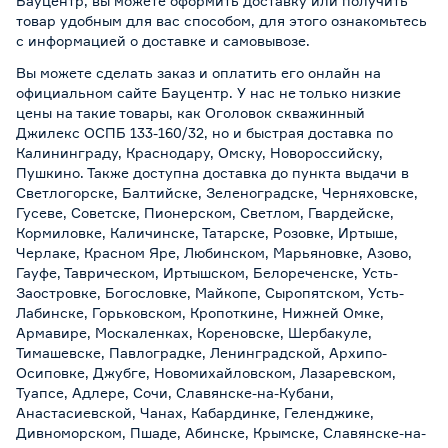
Бауцентр, вы можете оформить доставку или получить
товар удобным для вас способом, для этого ознакомьтесь
с информацией о
доставке и самовывозе
.
Вы можете сделать заказ и оплатить его онлайн на
официальном сайте Бауцентр. У нас не только низкие
цены на такие товары, как Оголовок скважинный
Джилекс ОСПБ 133-160/32, но и быстрая доставка по
Калининграду, Краснодару, Омску, Новороссийску,
Пушкино. Также доступна доставка до пункта выдачи в
Светлогорске, Балтийске, Зеленоградске, Черняховске,
Гусеве, Советске, Пионерском, Светлом, Гвардейске,
Кормиловке, Каличинске, Татарске, Розовке, Иртыше,
Черлаке, Красном Яре, Любинском, Марьяновке, Азово,
Гауфе, Таврическом, Иртышском, Белореченске, Усть-
Заостровке, Богословке, Майкопе, Сыропятском, Усть-
Лабинске, Горьковском, Кропоткине, Нижней Омке,
Армавире, Москаленках, Кореновске, Шербакуле,
Тимашевске, Павлоградке, Ленинградской, Архипо-
Осиповке, Джубге, Новомихайловском, Лазаревском,
Туапсе, Адлере, Сочи, Славянске-на-Кубани,
Анастасиевской, Чанах, Кабардинке, Геленджике,
Дивноморском, Пшаде, Абинске, Крымске, Славянске-на-