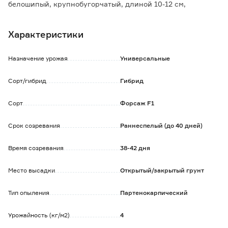
белошипый, крупнобугорчатый, длиной 10-12 см,
диаметром 3,5-4 см. Масса 110-130 г.
Сорт устойчив к мучнистой росе, оливковой пятнистости
Характеристики
и вирусу огуречной мозаики. Используется для свежего
потребления и консервирования.
Назначение урожая
Универсальные
Сорт/гибрид
Гибрид
Сорт
Форсаж F1
Срок созревания
Раннеспелый (до 40 дней)
Время созревания
38-42 дня
Место высадки
Открытый/закрытый грунт
Тип опыления
Партенокарпический
Урожайность (кг/м2)
4