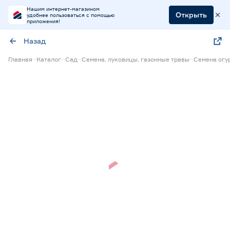
Нашим интернет-магазином
Открыть
удобнее пользоваться с помощью
приложения!
Назад
Главная
Каталог
Сад
Семена, луковицы, газонные травы
Семена огу
Нет в наличии