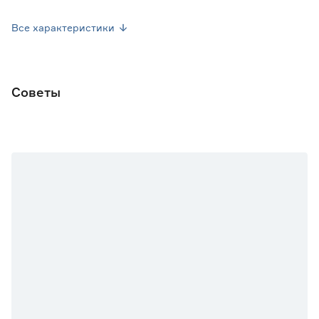
Посев семян
Апрель-Май
Все характеристики
Посев рассады
Май-Июнь
Форма плода
Цилиндрическая
Советы
Марка
Поиск
Страна производства
Россия
Вес брутто (кг)
0.001