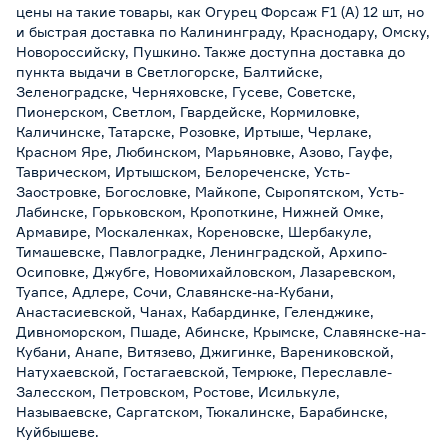
цены на такие товары, как Огурец Форсаж F1 (А) 12 шт, но
и быстрая доставка по Калининграду, Краснодару, Омску,
Новороссийску, Пушкино. Также доступна доставка до
пункта выдачи в Светлогорске, Балтийске,
Зеленоградске, Черняховске, Гусеве, Советске,
Пионерском, Светлом, Гвардейске, Кормиловке,
Каличинске, Татарске, Розовке, Иртыше, Черлаке,
Красном Яре, Любинском, Марьяновке, Азово, Гауфе,
Таврическом, Иртышском, Белореченске, Усть-
Заостровке, Богословке, Майкопе, Сыропятском, Усть-
Лабинске, Горьковском, Кропоткине, Нижней Омке,
Армавире, Москаленках, Кореновске, Шербакуле,
Тимашевске, Павлоградке, Ленинградской, Архипо-
Осиповке, Джубге, Новомихайловском, Лазаревском,
Туапсе, Адлере, Сочи, Славянске-на-Кубани,
Анастасиевской, Чанах, Кабардинке, Геленджике,
Дивноморском, Пшаде, Абинске, Крымске, Славянске-на-
Кубани, Анапе, Витязево, Джигинке, Варениковской,
Натухаевской, Гостагаевской, Темрюке, Переславле-
Залесском, Петровском, Ростове, Исилькуле,
Называевске, Саргатском, Тюкалинске, Барабинске,
Куйбышеве.