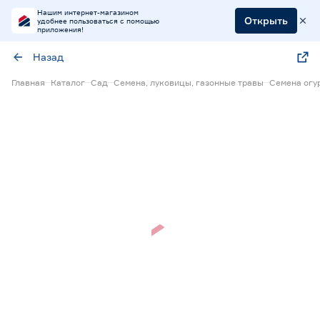
Нашим интернет-магазином
Открыть
удобнее пользоваться с помощью
приложения!
Назад
Главная
Каталог
Сад
Семена, луковицы, газонные травы
Семена огу
Нет в наличии