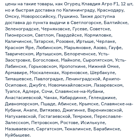
цены на такие товары, как Огурец Клавдия Агро F1, 12 шт,
но и быстрая доставка по Калининграду, Краснодару,
Омску, Новороссийску, Пушкино. Также доступна
доставка до пункта выдачи в Светлогорске, Балтийске,
Зеленоградске, Черняховске, Гусеве, Советске,
Пионерском, Светлом, Гвардейске, Кормиловке,
Каличинске, Татарске, Розовке, Иртыше, Черлаке,
Красном Яре, Любинском, Марьяновке, Азово, Гауфе,
Таврическом, Иртышском, Белореченске, Усть-
Заостровке, Богословке, Майкопе, Сыропятском, Усть-
Лабинске, Горьковском, Кропоткине, Нижней Омке,
Армавире, Москаленках, Кореновске, Шербакуле,
Тимашевске, Павлоградке, Ленинградской, Архипо-
Осиповке, Джубге, Новомихайловском, Лазаревском,
Туапсе, Адлере, Сочи, Славянске-на-Кубани,
Анастасиевской, Чанах, Кабардинке, Геленджике,
Дивноморском, Пшаде, Абинске, Крымске, Славянске-на-
Кубани, Анапе, Витязево, Джигинке, Варениковской,
Натухаевской, Гостагаевской, Темрюке, Переславле-
Залесском, Петровском, Ростове, Исилькуле,
Называевске, Саргатском, Тюкалинске, Барабинске,
Куйбышеве.