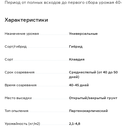
Период от полных всходов до первого сбора урожая 40-
45 дней.
Гибрид женского типа цветения.
Характеристики
Плоды длиной 10-12 см, диаметром 2-3 см, зеленые,
мелкобугорчатые, белошипые.
Масса 90-100 г.
Назначение урожая
Универсальные
Хорошая устойчивость к комплексу болезней.
Универсальное использование.
Сорт/гибрид
Гибрид
Сорт
Клавдия
Срок созревания
Среднеспелый (от 40 до 50
дней)
Время созревания
40-45 дней
Место высадки
Открытый/закрытый грунт
Тип опыления
Партенокарпический
Урожайность (кг/м2)
2,1-4,8