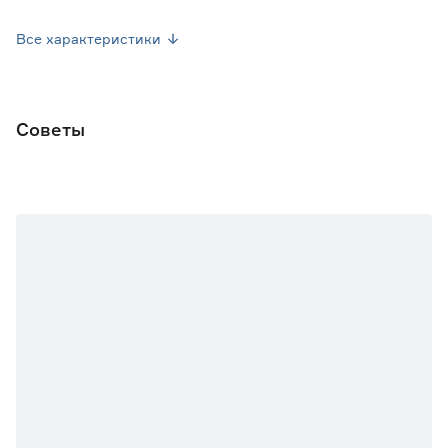
Посев семян
Апрель-Май
Все характеристики
Посев рассады
Май-Июнь
Форма плода
Цилиндрическая
Советы
Марка
Поиск
Страна производства
Россия
Вес брутто (кг)
0.012