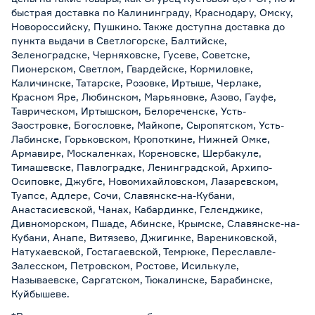
быстрая доставка по Калининграду, Краснодару, Омску,
Новороссийску, Пушкино. Также доступна доставка до
пункта выдачи в Светлогорске, Балтийске,
Зеленоградске, Черняховске, Гусеве, Советске,
Пионерском, Светлом, Гвардейске, Кормиловке,
Каличинске, Татарске, Розовке, Иртыше, Черлаке,
Красном Яре, Любинском, Марьяновке, Азово, Гауфе,
Таврическом, Иртышском, Белореченске, Усть-
Заостровке, Богословке, Майкопе, Сыропятском, Усть-
Лабинске, Горьковском, Кропоткине, Нижней Омке,
Армавире, Москаленках, Кореновске, Шербакуле,
Тимашевске, Павлоградке, Ленинградской, Архипо-
Осиповке, Джубге, Новомихайловском, Лазаревском,
Туапсе, Адлере, Сочи, Славянске-на-Кубани,
Анастасиевской, Чанах, Кабардинке, Геленджике,
Дивноморском, Пшаде, Абинске, Крымске, Славянске-на-
Кубани, Анапе, Витязево, Джигинке, Варениковской,
Натухаевской, Гостагаевской, Темрюке, Переславле-
Залесском, Петровском, Ростове, Исилькуле,
Называевске, Саргатском, Тюкалинске, Барабинске,
Куйбышеве.