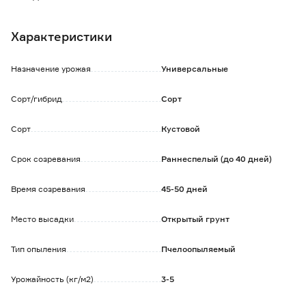
Растение кустовой формы, короткоплетистое (35-60 см).
Плод удлиненно-яйцевидной формы, крупнобугорчатый,
Характеристики
темно-зеленого цвета, опушение черное. Масса 100-120 г,
длина 9-12 см
Назначение урожая
Универсальные
Сорт/гибрид
Сорт
Сорт
Кустовой
Срок созревания
Раннеспелый (до 40 дней)
Время созревания
45-50 дней
Место высадки
Открытый грунт
Тип опыления
Пчелоопыляемый
Урожайность (кг/м2)
3-5