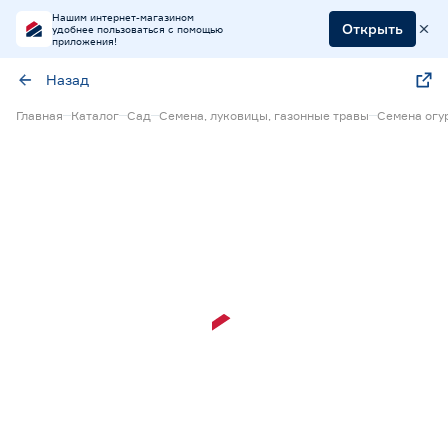
Нашим интернет-магазином
Открыть
удобнее пользоваться с помощью
приложения!
Назад
Главная
Каталог
Сад
Семена, луковицы, газонные травы
Семена огу