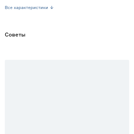
Посев семян
Апрель-Май
Все характеристики
Посев рассады
Май-Июнь
Форма плода
Удлиненно-яйцевидная
Советы
Марка
Поиск
Страна производства
Россия
Вес брутто (кг)
0.002