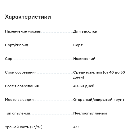
Зеленец крупнобугорчатый с черным опушением, длина
10 - 12 см.
Характеристики
Назначение универсальное, особенно хорош доля засола.
Назначение урожая
Для засолки
Сорт/гибрид
Сорт
Сорт
Нежинский
Срок созревания
Среднеспелый (от 40 до 50
дней)
Время созревания
40-50 дней
Место высадки
Открытый/закрытый грунт
Тип опыления
Пчелоопыляемый
Урожайность (кг/м2)
4,9