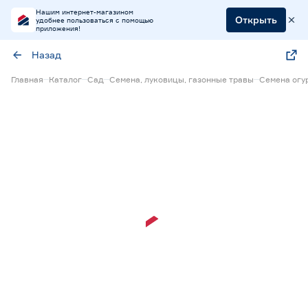
Нашим интернет-магазином
Открыть
удобнее пользоваться с помощью
приложения!
Назад
Главная
Каталог
Сад
Семена, луковицы, газонные травы
Семена огу