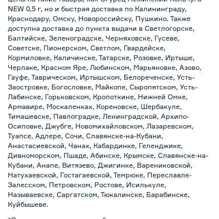
NEW 0,5 г, но и быстрая доставка по Калининграду,
Краснодару, Омску, Новороссийску, Пушкино. Также
доступна доставка до пункта выдачи в Светлогорске,
Балтийске, Зеленоградске, Черняховске, Гусеве,
Советске, Пионерском, Светлом, Гвардейске,
Кормиловке, Каличинске, Татарске, Розовке, Иртыше,
Черлаке, Красном Яре, Любинском, Марьяновке, Азово,
Гауфе, Таврическом, Иртышском, Белореченске, Усть-
Заостровке, Богословке, Майкопе, Сыропятском, Усть-
Лабинске, Горьковском, Кропоткине, Нижней Омке,
Армавире, Москаленках, Кореновске, Шербакуле,
Тимашевске, Павлоградке, Ленинградской, Архипо-
Осиповке, Джубге, Новомихайловском, Лазаревском,
Туапсе, Адлере, Сочи, Славянске-на-Кубани,
Анастасиевской, Чанах, Кабардинке, Геленджике,
Дивноморском, Пшаде, Абинске, Крымске, Славянске-на-
Кубани, Анапе, Витязево, Джигинке, Варениковской,
Натухаевской, Гостагаевской, Темрюке, Переславле-
Залесском, Петровском, Ростове, Исилькуле,
Называевске, Саргатском, Тюкалинске, Барабинске,
Куйбышеве.