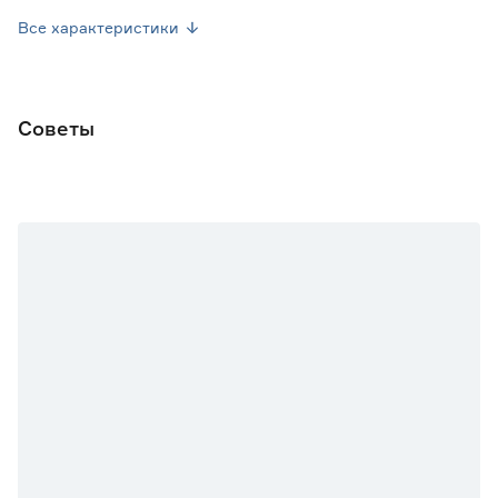
Посев семян
Апрель-Май
Все характеристики
Посев рассады
Май-Июнь
Форма плода
Удлиненно-яйцевидная
Советы
Марка
Кольчуга
Страна производства
Россия
Вес брутто (кг)
0.031