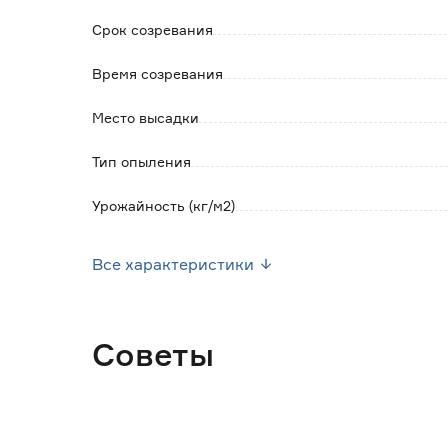
Срок созревания
Время созревания
Место высадки
Тип опыления
Урожайность (кг/м2)
Посев семян
Все характеристики
Форма плода
Марка
Советы
Страна производства
Вес брутто (кг)