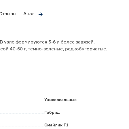
Отзывы
Аналоги
 узле формируются 5-6 и более завязей.
сой 40-60 г, темно-зеленые, редкобугорчатые.
ковой пятнистости, мучнистой росе и толерантен к
Универсальные
Гибрид
Смайлик F1