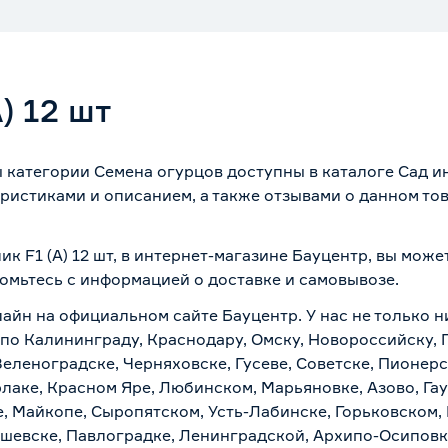
) 12 шт
ры категории Семена огурцов доступны в каталоге Сад 
ристиками и описанием, а также отзывами о данном то
ик F1 (А) 12 шт, в интернет-магазине Бауцентр, вы мож
комьтесь с информацией о
доставке и самовывозе
.
лайн на официальном сайте Бауцентр. У нас не только н
ка по Калининграду, Краснодару, Омску, Новороссийску,
Зеленоградске, Черняховске, Гусеве, Советске, Пионер
рлаке, Красном Яре, Любинском, Марьяновке, Азово, Га
е, Майкопе, Сыропятском, Усть-Лабинске, Горьковском,
ашевске, Павлоградке, Ленинградской, Архипо-Осиповк