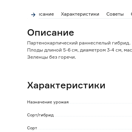
Описание
Характеристики
Советы
Описание
Партенокарпический раннеспелый гибрид. В
Плоды длиной 5-6 см, диаметром 3-4 см, мас
Зеленцы без горечи.
Устойчив к вирусу огуречной мозаики, олив
пероноспорозу.
Для потребления в свежем виде.
Характеристики
Назначение урожая
Сорт/гибрид
Сорт