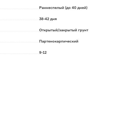
Раннеспелый (до 40 дней)
38-42 дня
Открытый/закрытый грунт
Партенокарпический
9-12
Май-Июнь
Эллипсовидная
Поиск
Россия
0.001