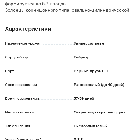
формируется до 5-7 плодов.
Зеленцы корнишонного типа, овально-цилиндрической
формы, бугорчатые, черношипные, длиной 8 -10 см.
Засолочные качества очень высокие. Для защищенного и
Характеристики
открытого грунта.
Ветвление слабое, что позволяет применять загущенную
схему посадки или разместить на одной грядке
Назначение урожая
Универсальные
несколько разных сортов и гибридов различных сроков
созревания.
Сорт/гибрид
Гибрид
Устойчив к различным болезням огурца. Гарантирует
получение стабильного урожая независимо от погодных
Сорт
Верные друзья F1
условий.
Срок созревания
Раннеспелый (до 40 дней)
Время созревания
37-39 дней
Место высадки
Открытый/закрытый грунт
Тип опыления
Пчелоопыляемый
Урожайность (кг/м2)
3-3,5