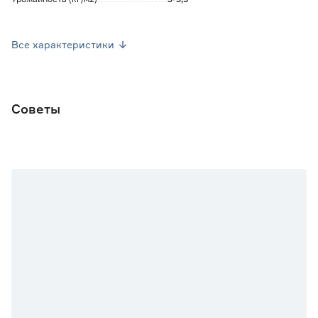
Посев семян
Апрель-Май
Все характеристики
Посев рассады
Май-Июнь
Форма плода
Овально-цилиндрическая
Советы
Марка
Русский огород
Страна производства
Россия
Вес брутто (кг)
0.001