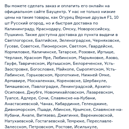
Вы можете сделать заказ и оплатить его онлайн на
официальном сайте Бауцентр. У нас не только низкие
цены на такие товары, как Огурец Верные друзья F1, 10
шт Русский огород, но и быстрая доставка по
Калининграду, Краснодару, Омску, Новороссийску,
Пушкино. Также доступна доставка до пункта выдачи в
Светлогорске, Балтийске, Зеленоградске, Черняховске,
Гусеве, Советске, Пионерском, Светлом, Гвардейске,
Кормиловке, Каличинске, Татарске, Розовке, Иртыше,
Черлаке, Красном Яре, Любинском, Марьяновке, Азово,
Гауфе, Таврическом, Иртышском, Белореченске, Усть-
Заостровке, Богословке, Майкопе, Сыропятском, Усть-
Лабинске, Горьковском, Кропоткине, Нижней Омке,
Армавире, Москаленках, Кореновске, Шербакуле,
Тимашевске, Павлоградке, Ленинградской, Архипо-
Осиповке, Джубге, Новомихайловском, Лазаревском,
Туапсе, Адлере, Сочи, Славянске-на-Кубани,
Анастасиевской, Чанах, Кабардинке, Геленджике,
Дивноморском, Пшаде, Абинске, Крымске, Славянске-на-
Кубани, Анапе, Витязево, Джигинке, Варениковской,
Натухаевской, Гостагаевской, Темрюке, Переславле-
Залесском, Петровском, Ростове, Исилькуле,