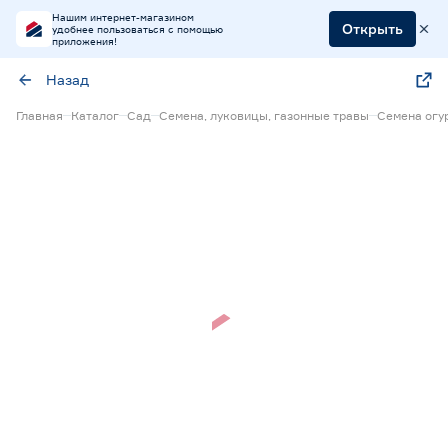
Нашим интернет-магазином
Открыть
удобнее пользоваться с помощью
приложения!
Назад
Главная
Каталог
Сад
Семена, луковицы, газонные травы
Семена огу
Нет в наличии