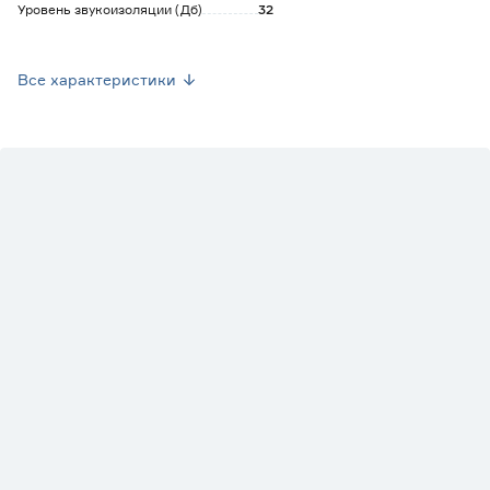
Уровень звукоизоляции (Дб)
32
Комплектация
Ручка, комплект накладок
Все характеристики
Срок службы
60 лет
Гарантия
3 года
Марка
РЕХАУ
Вес брутто (кг)
48
Цвет снаружи/внутри
Белый
Тип остекления
Стеклопакет однокамерный
Толщина остекления (мм)
24
Ширина профиля (мм)
60