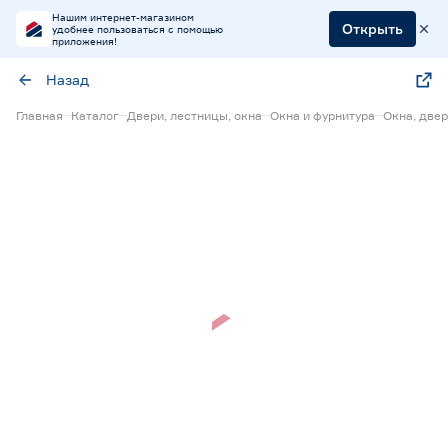
Нашим интернет-магазином
Открыть
удобнее пользоваться с помощью
приложения!
Назад
Главная
Каталог
Двери, лестницы, окна
Окна и фурнитура
Окна, две