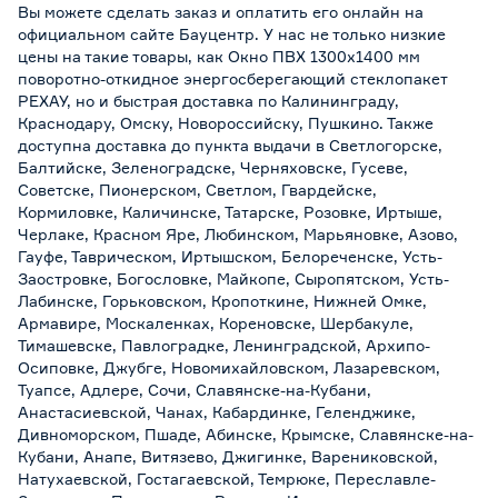
Вы можете сделать заказ и оплатить его онлайн на
официальном сайте Бауцентр. У нас не только низкие
цены на такие товары, как Окно ПВХ 1300x1400 мм
поворотно-откидное энергосберегающий стеклопакет
РЕХАУ, но и быстрая доставка по Калининграду,
Краснодару, Омску, Новороссийску, Пушкино. Также
доступна доставка до пункта выдачи в Светлогорске,
Балтийске, Зеленоградске, Черняховске, Гусеве,
Советске, Пионерском, Светлом, Гвардейске,
Кормиловке, Каличинске, Татарске, Розовке, Иртыше,
Черлаке, Красном Яре, Любинском, Марьяновке, Азово,
Гауфе, Таврическом, Иртышском, Белореченске, Усть-
Заостровке, Богословке, Майкопе, Сыропятском, Усть-
Лабинске, Горьковском, Кропоткине, Нижней Омке,
Армавире, Москаленках, Кореновске, Шербакуле,
Тимашевске, Павлоградке, Ленинградской, Архипо-
Осиповке, Джубге, Новомихайловском, Лазаревском,
Туапсе, Адлере, Сочи, Славянске-на-Кубани,
Анастасиевской, Чанах, Кабардинке, Геленджике,
Дивноморском, Пшаде, Абинске, Крымске, Славянске-на-
Кубани, Анапе, Витязево, Джигинке, Варениковской,
Натухаевской, Гостагаевской, Темрюке, Переславле-