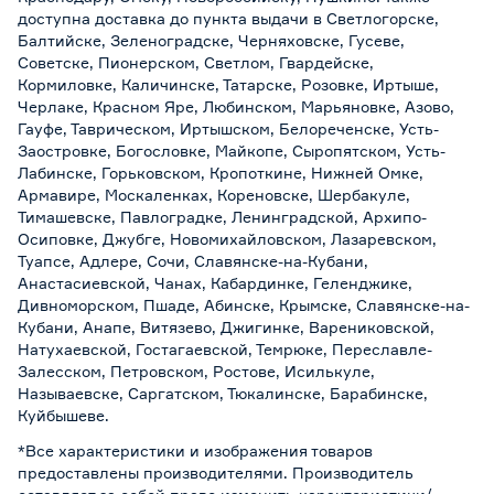
доступна доставка до пункта выдачи в Светлогорске,
Балтийске, Зеленоградске, Черняховске, Гусеве,
Советске, Пионерском, Светлом, Гвардейске,
Кормиловке, Каличинске, Татарске, Розовке, Иртыше,
Черлаке, Красном Яре, Любинском, Марьяновке, Азово,
Гауфе, Таврическом, Иртышском, Белореченске, Усть-
Заостровке, Богословке, Майкопе, Сыропятском, Усть-
Лабинске, Горьковском, Кропоткине, Нижней Омке,
Армавире, Москаленках, Кореновске, Шербакуле,
Тимашевске, Павлоградке, Ленинградской, Архипо-
Осиповке, Джубге, Новомихайловском, Лазаревском,
Туапсе, Адлере, Сочи, Славянске-на-Кубани,
Анастасиевской, Чанах, Кабардинке, Геленджике,
Дивноморском, Пшаде, Абинске, Крымске, Славянске-на-
Кубани, Анапе, Витязево, Джигинке, Варениковской,
Натухаевской, Гостагаевской, Темрюке, Переславле-
Залесском, Петровском, Ростове, Исилькуле,
Называевске, Саргатском, Тюкалинске, Барабинске,
Куйбышеве.
*Все характеристики и изображения товаров
предоставлены производителями. Производитель