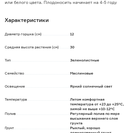
или белого цвета. Плодоносить начинает на 4-5 году
жизни.
Летом растение можно выносить на свежий воздух. Также
Характеристики
рекомендуется опрыскивать листву 2 раза в день.
Зимой необходимо обеспечить дополнительное
освещение фитолампами, иначе может сбросить листья.
Диаметр горшка (см)
12
Хорошо отзывается на весеннюю обрезку, можно придать
кроне любой вид.
Средняя высота растения (см)
30
Подкорму производить с весны до осени комплексными
минеральными удобрениями.
Тип
Зеленолистные
Семейство
Маслиновые
Освещение
Яркий солнечный свет
Температура
Летом комфортная
температура от +23 до +25°С,
зимой не выше +10-12°С
Полив
Регулярный полив по мере
высыхания верхнего слоя
грунта
Грунт
Рыхлый, хорошо
дренированный грунт