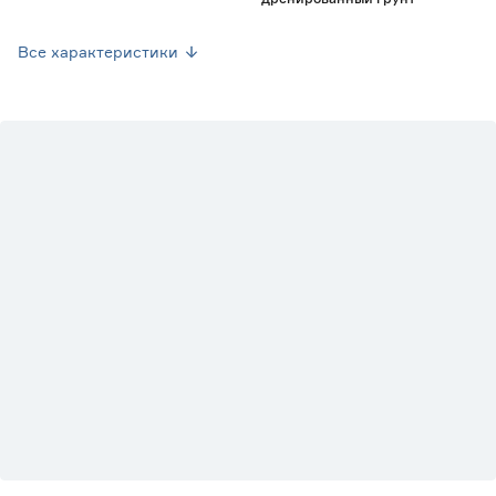
Марка
Флора Кармен
Все характеристики
Страна производства
Нидерланды
Вес брутто (кг)
0
Вид
Оливковое дерево