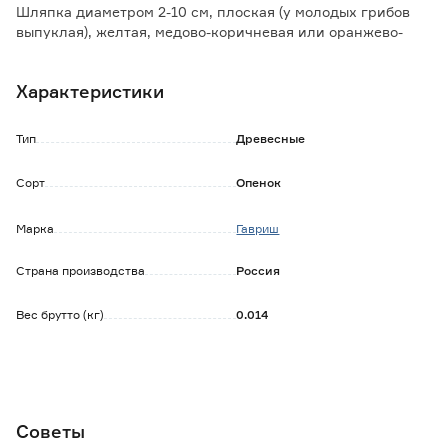
Шляпка диаметром 2-10 см, плоская (у молодых грибов
выпуклая), желтая, медово-коричневая или оранжево-
коричневая. Мякоть тонкая, от белой до светло-желтой, с
приятным вкусом.
Характеристики
Ножка трубчатая, плотная, характерного бархатисто-
коричневого цвета, наверху красновато-коричневая.
Перед употреблением опята рекомендуется отварить и
Тип
Древесные
отвар слить. Далее грибы можно жарить, солить,
мариновать, добавлять в супы. Сушеные грибы
Сорт
Опенок
отваривать не обязательно.
Марка
Гавриш
Страна производства
Россия
Вес брутто (кг)
0.014
Советы