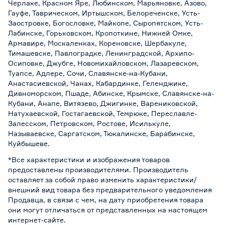
Черлаке, Красном Яре, Любинском, Марьяновке, Азово,
Гауфе, Таврическом, Иртышском, Белореченске, Усть-
Заостровке, Богословке, Майкопе, Сыропятском, Усть-
Лабинске, Горьковском, Кропоткине, Нижней Омке,
Армавире, Москаленках, Кореновске, Шербакуле,
Тимашевске, Павлоградке, Ленинградской, Архипо-
Осиповке, Джубге, Новомихайловском, Лазаревском,
Туапсе, Адлере, Сочи, Славянске-на-Кубани,
Анастасиевской, Чанах, Кабардинке, Геленджике,
Дивноморском, Пшаде, Абинске, Крымске, Славянске-на-
Кубани, Анапе, Витязево, Джигинке, Варениковской,
Натухаевской, Гостагаевской, Темрюке, Переславле-
Залесском, Петровском, Ростове, Исилькуле,
Называевске, Саргатском, Тюкалинске, Барабинске,
Куйбышеве.
*Все характеристики и изображения товаров
предоставлены производителями. Производитель
оставляет за собой право изменить характеристики/
внешний вид товара без предварительного уведомления
Продавца, в связи с чем, на дату приобретения товара
они могут отличаться от представленных на настоящем
интернет-сайте.