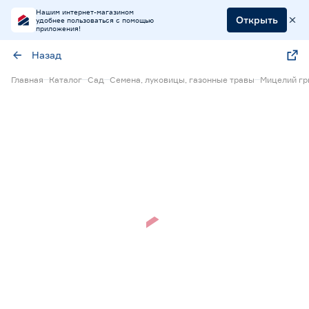
Нашим интернет-магазином
Открыть
удобнее пользоваться с помощью
приложения!
Назад
Главная
Каталог
Сад
Семена, луковицы, газонные травы
Мицелий гр
Нет в наличии