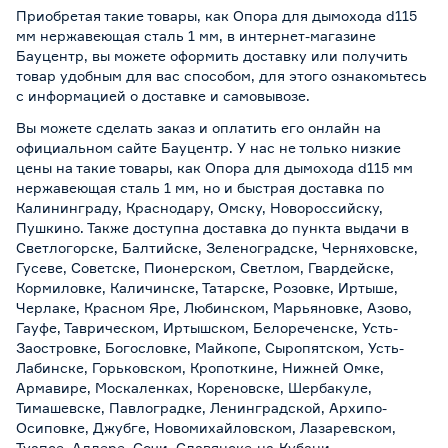
Приобретая такие товары, как Опора для дымохода d115
мм нержавеющая сталь 1 мм, в интернет-магазине
Бауцентр, вы можете оформить доставку или получить
товар удобным для вас способом, для этого ознакомьтесь
с информацией о
доставке и самовывозе
.
Вы можете сделать заказ и оплатить его онлайн на
официальном сайте Бауцентр. У нас не только низкие
цены на такие товары, как Опора для дымохода d115 мм
нержавеющая сталь 1 мм, но и быстрая доставка по
Калининграду, Краснодару, Омску, Новороссийску,
Пушкино. Также доступна доставка до пункта выдачи в
Светлогорске, Балтийске, Зеленоградске, Черняховске,
Гусеве, Советске, Пионерском, Светлом, Гвардейске,
Кормиловке, Каличинске, Татарске, Розовке, Иртыше,
Черлаке, Красном Яре, Любинском, Марьяновке, Азово,
Гауфе, Таврическом, Иртышском, Белореченске, Усть-
Заостровке, Богословке, Майкопе, Сыропятском, Усть-
Лабинске, Горьковском, Кропоткине, Нижней Омке,
Армавире, Москаленках, Кореновске, Шербакуле,
Тимашевске, Павлоградке, Ленинградской, Архипо-
Осиповке, Джубге, Новомихайловском, Лазаревском,
Туапсе, Адлере, Сочи, Славянске-на-Кубани,