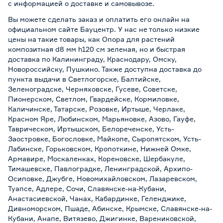
с информацией о
доставке и самовывозе
.
Вы можете сделать заказ и оплатить его онлайн на
официальном сайте Бауцентр. У нас не только низкие
цены на такие товары, как Опора для растений
композитная d8 мм h120 см зеленая, но и быстрая
доставка по Калининграду, Краснодару, Омску,
Новороссийску, Пушкино. Также доступна доставка до
пункта выдачи в Светлогорске, Балтийске,
Зеленоградске, Черняховске, Гусеве, Советске,
Пионерском, Светлом, Гвардейске, Кормиловке,
Каличинске, Татарске, Розовке, Иртыше, Черлаке,
Красном Яре, Любинском, Марьяновке, Азово, Гауфе,
Таврическом, Иртышском, Белореченске, Усть-
Заостровке, Богословке, Майкопе, Сыропятском, Усть-
Лабинске, Горьковском, Кропоткине, Нижней Омке,
Армавире, Москаленках, Кореновске, Шербакуле,
Тимашевске, Павлоградке, Ленинградской, Архипо-
Осиповке, Джубге, Новомихайловском, Лазаревском,
Туапсе, Адлере, Сочи, Славянске-на-Кубани,
Анастасиевской, Чанах, Кабардинке, Геленджике,
Дивноморском, Пшаде, Абинске, Крымске, Славянске-на-
Кубани, Анапе, Витязево, Джигинке, Варениковской,