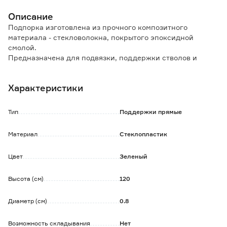
Описание
Подпорка изготовлена из прочного композитного
материала - стекловолокна, покрытого эпоксидной
смолой.
Предназначена для подвязки, поддержки стволов и
направления роста растений.
Опора фиксирует растение в максимально удобном
Характеристики
положении, уберегает стебли от сгибания и
повреждения.
Тип
Поддержки прямые
Особенности и преимущества:
- долговечность: не деформируется и не ломается;
Материал
Стеклопластик
- не подвергается гниению и коррозии;
- не вступает в реакцию с удобрениями;
Цвет
Зеленый
- морозостойкость.
Высота (см)
120
Диаметр (см)
0.8
Возможность складывания
Нет