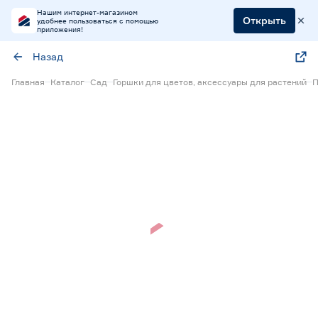
Нашим интернет-магазином
Открыть
удобнее пользоваться с помощью
приложения!
Назад
Главная
Каталог
Сад
Горшки для цветов, аксессуары для растений
П