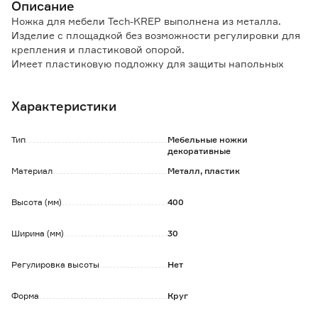
Описание
Ножка для мебели Tech-KREP выполнена из металла.
Изделие с площадкой без возможности регулировки для
крепления и пластиковой опорой.
Имеет пластиковую подложку для защиты напольных
покрытий.
Используется для столов, корпусной и мягкой мебели.
Характеристики
Обратите внимание:
Крепится с помощью саморезов (приобретаются
Тип
Мебельные ножки
отдельно).
декоративные
Материал
Металл, пластик
Высота (мм)
400
Ширина (мм)
30
Регулировка высоты
Нет
Форма
Круг