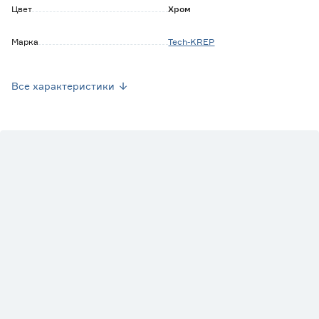
Цвет
Хром
Марка
Tech-KREP
Страна производства
Китай
Все характеристики
Вес брутто (кг)
0.2