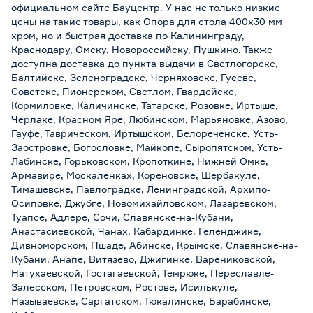
официальном сайте Бауцентр. У нас не только низкие
цены на такие товары, как Опора для стола 400х30 мм
хром, но и быстрая доставка по Калининграду,
Краснодару, Омску, Новороссийску, Пушкино. Также
доступна доставка до пункта выдачи в Светлогорске,
Балтийске, Зеленоградске, Черняховске, Гусеве,
Советске, Пионерском, Светлом, Гвардейске,
Кормиловке, Каличинске, Татарске, Розовке, Иртыше,
Черлаке, Красном Яре, Любинском, Марьяновке, Азово,
Гауфе, Таврическом, Иртышском, Белореченске, Усть-
Заостровке, Богословке, Майкопе, Сыропятском, Усть-
Лабинске, Горьковском, Кропоткине, Нижней Омке,
Армавире, Москаленках, Кореновске, Шербакуле,
Тимашевске, Павлоградке, Ленинградской, Архипо-
Осиповке, Джубге, Новомихайловском, Лазаревском,
Туапсе, Адлере, Сочи, Славянске-на-Кубани,
Анастасиевской, Чанах, Кабардинке, Геленджике,
Дивноморском, Пшаде, Абинске, Крымске, Славянске-на-
Кубани, Анапе, Витязево, Джигинке, Варениковской,
Натухаевской, Гостагаевской, Темрюке, Переславле-
Залесском, Петровском, Ростове, Исилькуле,
Называевске, Саргатском, Тюкалинске, Барабинске,