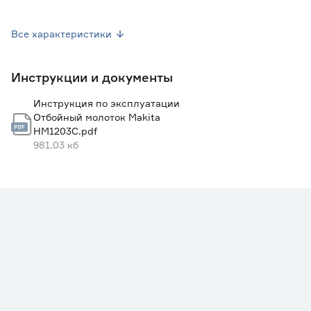
Частота ударов (уд/мин)
950-1900
Все характеристики
Комплектация
Дополнительная рукоятка - 1
шт, долото - 1 шт, смазка для
буров - 1 шт, инструкция, кейс
Инструкции и документы
Страна производства
Китай
Инструкция по эксплуатации
Гарантия
1 год
Отбойный молоток Makita
HM1203C.pdf
981.03 кб
Вес брутто (кг)
16
Виброзащита
Да