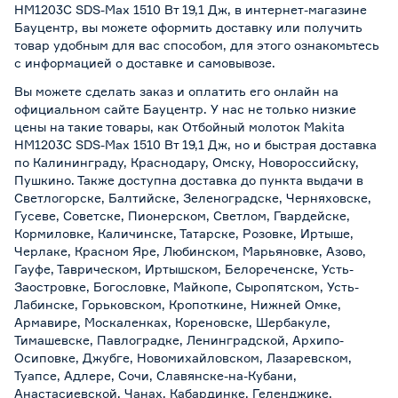
HM1203C SDS-Max 1510 Вт 19,1 Дж, в интернет-магазине
Бауцентр, вы можете оформить доставку или получить
товар удобным для вас способом, для этого ознакомьтесь
с информацией о
доставке и самовывозе
.
Вы можете сделать заказ и оплатить его онлайн на
официальном сайте Бауцентр. У нас не только низкие
цены на такие товары, как Отбойный молоток Makita
HM1203C SDS-Max 1510 Вт 19,1 Дж, но и быстрая доставка
по Калининграду, Краснодару, Омску, Новороссийску,
Пушкино. Также доступна доставка до пункта выдачи в
Светлогорске, Балтийске, Зеленоградске, Черняховске,
Гусеве, Советске, Пионерском, Светлом, Гвардейске,
Кормиловке, Каличинске, Татарске, Розовке, Иртыше,
Черлаке, Красном Яре, Любинском, Марьяновке, Азово,
Гауфе, Таврическом, Иртышском, Белореченске, Усть-
Заостровке, Богословке, Майкопе, Сыропятском, Усть-
Лабинске, Горьковском, Кропоткине, Нижней Омке,
Армавире, Москаленках, Кореновске, Шербакуле,
Тимашевске, Павлоградке, Ленинградской, Архипо-
Осиповке, Джубге, Новомихайловском, Лазаревском,
Туапсе, Адлере, Сочи, Славянске-на-Кубани,
Анастасиевской, Чанах, Кабардинке, Геленджике,