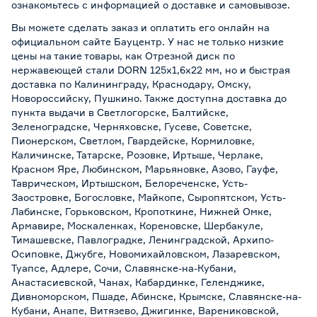
ознакомьтесь с информацией о
доставке и самовывозе
.
Вы можете сделать заказ и оплатить его онлайн на
официальном сайте Бауцентр. У нас не только низкие
цены на такие товары, как Отрезной диск по
нержавеющей стали DORN 125x1,6x22 мм, но и быстрая
доставка по Калининграду, Краснодару, Омску,
Новороссийску, Пушкино. Также доступна доставка до
пункта выдачи в Светлогорске, Балтийске,
Зеленоградске, Черняховске, Гусеве, Советске,
Пионерском, Светлом, Гвардейске, Кормиловке,
Каличинске, Татарске, Розовке, Иртыше, Черлаке,
Красном Яре, Любинском, Марьяновке, Азово, Гауфе,
Таврическом, Иртышском, Белореченске, Усть-
Заостровке, Богословке, Майкопе, Сыропятском, Усть-
Лабинске, Горьковском, Кропоткине, Нижней Омке,
Армавире, Москаленках, Кореновске, Шербакуле,
Тимашевске, Павлоградке, Ленинградской, Архипо-
Осиповке, Джубге, Новомихайловском, Лазаревском,
Туапсе, Адлере, Сочи, Славянске-на-Кубани,
Анастасиевской, Чанах, Кабардинке, Геленджике,
Дивноморском, Пшаде, Абинске, Крымске, Славянске-на-
Кубани, Анапе, Витязево, Джигинке, Варениковской,