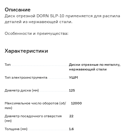
Описание
Диск отрезной DORN SLP-10 применяется для распила
деталей из нержавеющей стали.
Особенности и преимущества:
- обладает высокой твердостью и прочностью;
- небольшая толщина рабочей части изделия позволяет
Характеристики
делать аккуратные и тонкие резы.
Тип
Диски отрезные по металлу,
нержавеющей стали
Тип электроинструмента
УШМ
Диаметр диска (мм)
125
Максимальное число оборотов (об/
12000
мин)
Диаметр посадочного отверстия
22
(мм)
Толщина (мм)
1.6