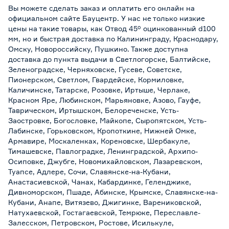
Вы можете сделать заказ и оплатить его онлайн на
официальном сайте Бауцентр. У нас не только низкие
цены на такие товары, как Отвод 45° оцинкованный d100
мм, но и быстрая доставка по Калининграду, Краснодару,
Омску, Новороссийску, Пушкино. Также доступна
доставка до пункта выдачи в Светлогорске, Балтийске,
Зеленоградске, Черняховске, Гусеве, Советске,
Пионерском, Светлом, Гвардейске, Кормиловке,
Каличинске, Татарске, Розовке, Иртыше, Черлаке,
Красном Яре, Любинском, Марьяновке, Азово, Гауфе,
Таврическом, Иртышском, Белореченске, Усть-
Заостровке, Богословке, Майкопе, Сыропятском, Усть-
Лабинске, Горьковском, Кропоткине, Нижней Омке,
Армавире, Москаленках, Кореновске, Шербакуле,
Тимашевске, Павлоградке, Ленинградской, Архипо-
Осиповке, Джубге, Новомихайловском, Лазаревском,
Туапсе, Адлере, Сочи, Славянске-на-Кубани,
Анастасиевской, Чанах, Кабардинке, Геленджике,
Дивноморском, Пшаде, Абинске, Крымске, Славянске-на-
Кубани, Анапе, Витязево, Джигинке, Варениковской,
Натухаевской, Гостагаевской, Темрюке, Переславле-
Залесском, Петровском, Ростове, Исилькуле,