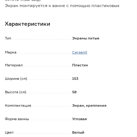
Экран монтируется к ванне с помощью пластиковых
упоров, кронштейнов и саморезов, которые входят в
комплект.
Характеристики
Обратите внимание:
Для чистки изделия не рекомендуется использовать
Тип
Экраны литые
порошки с абразивами и чистящие средства с хлором.
Марка
Cersanit
Материал
Пластик
Ширина (см)
153
Высота (см)
58
Комплектация
Экран, крепления
Форма ванны
Угловая
Цвет
Белый