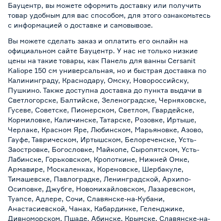
Бауцентр, вы можете оформить доставку или получить
товар удобным для вас способом, для этого ознакомьтесь
с информацией о
доставке и самовывозе
.
Вы можете сделать заказ и оплатить его онлайн на
официальном сайте Бауцентр. У нас не только низкие
цены на такие товары, как Панель для ванны Cersanit
Kaliope 150 см универсальная, но и быстрая доставка по
Калининграду, Краснодару, Омску, Новороссийску,
Пушкино. Также доступна доставка до пункта выдачи в
Светлогорске, Балтийске, Зеленоградске, Черняховске,
Гусеве, Советске, Пионерском, Светлом, Гвардейске,
Кормиловке, Каличинске, Татарске, Розовке, Иртыше,
Черлаке, Красном Яре, Любинском, Марьяновке, Азово,
Гауфе, Таврическом, Иртышском, Белореченске, Усть-
Заостровке, Богословке, Майкопе, Сыропятском, Усть-
Лабинске, Горьковском, Кропоткине, Нижней Омке,
Армавире, Москаленках, Кореновске, Шербакуле,
Тимашевске, Павлоградке, Ленинградской, Архипо-
Осиповке, Джубге, Новомихайловском, Лазаревском,
Туапсе, Адлере, Сочи, Славянске-на-Кубани,
Анастасиевской, Чанах, Кабардинке, Геленджике,
Дивноморском, Пшаде, Абинске, Крымске, Славянске-на-