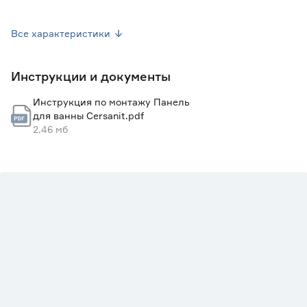
Гарантия
2 года
Все характеристики
Вес брутто (кг)
5
Инструкции и документы
Страна производства
Польша
Инструкция по монтажу Панель
для ванны Cersanit.pdf
2.46 мб