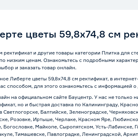
ерте цветы 59,8х74,8 см р
м ректификат и другие товары категории Плитка для ст
по низким ценам. Ознакомьтесь с подробными характер
ыбор и заказать товар онлайн.
ное Либерте цветы 59,8х74,8 см ректификат, в интерне
вас способом, для этого ознакомьтесь с информацией о
лайн на официальном сайте Бауцентр. У нас не только н
ификат, но и быстрая доставка по Калининграду, Красн
в Светлогорске, Балтийске, Зеленоградске, Черняховске
ске, Розовке, Иртыше, Черлаке, Красном Яре, Любинском
, Богословке, Майкопе, Сыропятском, Усть-Лабинске, 
куле, Тимашевске, Павлоградке, Ленинградской, Архи