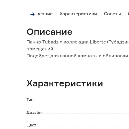
Описание
Характеристики
Советы
Описание
Панно Tubadzin коллекции Liberte (Тубадзи
помещений.
Подойдет для ванной комнаты и облицовки 
Покрытие устойчиво к влаге, не впитывает 
За кафельной поверхностью легко ухажива
Характеристики
В комплекте 2 плитки, размер каждой 29,8х7
Тип
Дизайн
Цвет