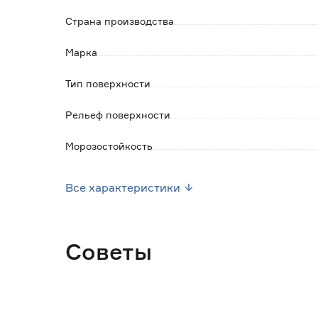
Страна производства
Марка
Тип поверхности
Рельеф поверхности
Морозостойкость
Эффект Сахарный/Sugar (шугар)
Все характеристики
Эффект Карвинг/Carving (легкий рельеф)
Эффект Полуполированный/Lappato (лаппато)
Советы
Типоразмер (см)
Фактический размер плитки (см)