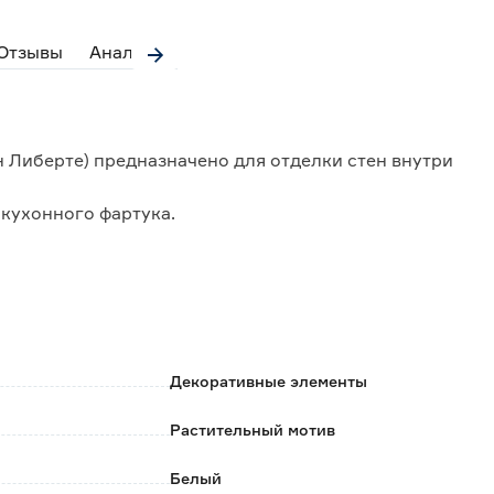
Отзывы
Аналоги
н Либерте) предназначено для отделки стен внутри
кухонного фартука.
загрязнения.
ть.
4,8 см.
Декоративные элементы
Растительный мотив
Белый