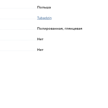
Польша
Tubadzin
Полированная, глянцевая
Нет
Нет
Нет
Нет
Нет
Другой размер
59.8х74.8