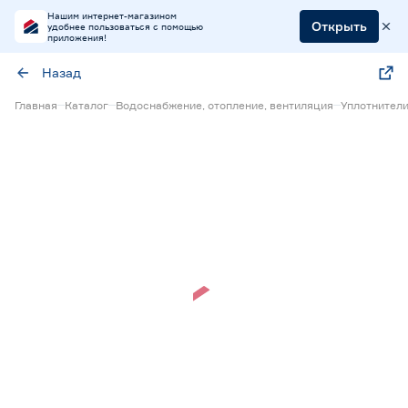
Нашим интернет-магазином
Открыть
удобнее пользоваться с помощью
приложения!
Назад
Главная
Каталог
Водоснабжение, отопление, вентиляция
Уплотнители