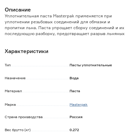
Описание
Уплотнительная паста Masterpak применяется при
уплотнении резьбовых соединений для обмазки и
пропитки льна. Паста упрощает сборку соединений и их
последующую разборку, предотвращает разрыв льняных
волокон при сборке, чрезмерное набухание, пересыхание
или гниение льна, повышает герметичность соединений.
Характеристики
Используется только вместе со льном или уплотняющей
льняной нитью. Подходит для использования в системах
водоснабжения и отопления.
Тип
Пасты уплотнительные
Назначение
Вода
Материал
Паста
Марка
Masterpak
Страна производства
Россия
Вес брутто (кг)
0.272