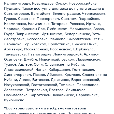
Калининграду, Краснодару, Омску, Новороссийску,
Пушкино. Также доступна доставка до пункта выдачи в
Светлогорске, Балтийске, Зеленоградске, Черняховске,
Гусеве, Советске, Пионерском, Светлом, Гвардейске,
Кормиловке, Каличинске, Татарске, Розовке, Иртыше,
Черлаке, Красном Яре, Любинском, Марьяновке, Азово,
Гауфе, Таврическом, Иртышском, Белореченске, Усть-
Заостровке, Богословке, Майкопе, Сыропятском, Усть-
Лабинске, Горьковском, Кропоткине, Нижней Омке,
Армавире, Москаленках, Кореновске, Шербакуле,
Тимашевске, Павлоградке, Ленинградской, Архипо-
Осиповке, Джубге, Новомихайловском, Лазаревском,
Туапсе, Адлере, Сочи, Славянске-на-Кубани,
Анастасиевской, Чанах, Кабардинке, Геленджике,
Дивноморском, Пшаде, Абинске, Крымске, Славянске-на-
Кубани, Анапе, Витязево, Джигинке, Варениковской,
Натухаевской, Гостагаевской, Темрюке, Переславле-
Залесском, Петровском, Ростове, Исилькуле,
Называевске, Саргатском, Тюкалинске, Барабинске,
Куйбышеве.
*Все характеристики и изображения товаров
предоставлены производителями. Производитель