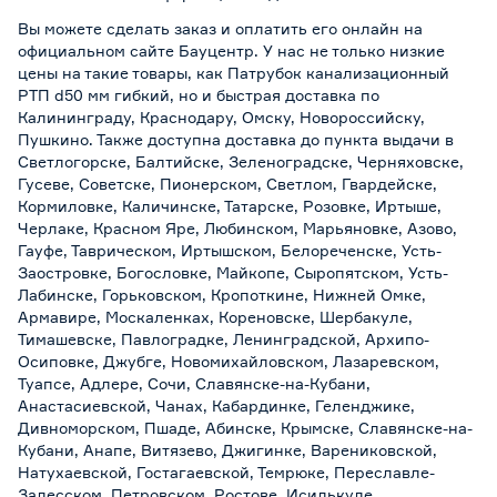
Вы можете сделать заказ и оплатить его онлайн на
официальном сайте Бауцентр. У нас не только низкие
цены на такие товары, как Патрубок канализационный
РТП d50 мм гибкий, но и быстрая доставка по
Калининграду, Краснодару, Омску, Новороссийску,
Пушкино. Также доступна доставка до пункта выдачи в
Светлогорске, Балтийске, Зеленоградске, Черняховске,
Гусеве, Советске, Пионерском, Светлом, Гвардейске,
Кормиловке, Каличинске, Татарске, Розовке, Иртыше,
Черлаке, Красном Яре, Любинском, Марьяновке, Азово,
Гауфе, Таврическом, Иртышском, Белореченске, Усть-
Заостровке, Богословке, Майкопе, Сыропятском, Усть-
Лабинске, Горьковском, Кропоткине, Нижней Омке,
Армавире, Москаленках, Кореновске, Шербакуле,
Тимашевске, Павлоградке, Ленинградской, Архипо-
Осиповке, Джубге, Новомихайловском, Лазаревском,
Туапсе, Адлере, Сочи, Славянске-на-Кубани,
Анастасиевской, Чанах, Кабардинке, Геленджике,
Дивноморском, Пшаде, Абинске, Крымске, Славянске-на-
Кубани, Анапе, Витязево, Джигинке, Варениковской,
Натухаевской, Гостагаевской, Темрюке, Переславле-
Залесском, Петровском, Ростове, Исилькуле,