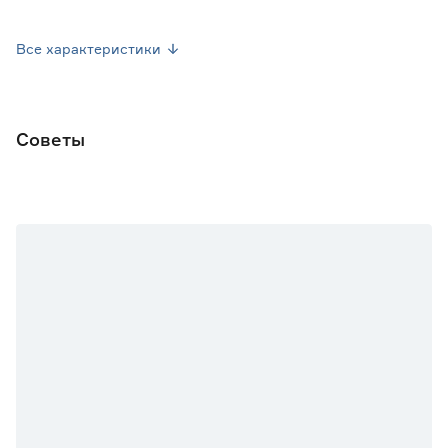
Страна производства
Россия
Все характеристики
Вес брутто (кг)
0.06
Советы