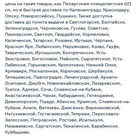
цены на такие товары, как Пеларгония плющелистная d21
см, но и быстрая доставка по Калининграду, Краснодару,
Омску, Новороссийску, Пушкино. Также доступна
доставка до пункта выдачи в Светлогорске, Балтийске,
Зеленоградске, Черняховске, Гусеве, Советске,
Пионерском, Светлом, Гвардейске, Кормиловке,
Каличинске, Татарске, Розовке, Иртыше, Черлаке,
Красном Яре, Любинском, Марьяновке, Азово, Гауфе,
Таврическом, Иртышском, Белореченске, Усть-
Заостровке, Богословке, Майкопе, Сыропятском, Усть-
Лабинске, Горьковском, Кропоткине, Нижней Омке,
Армавире, Москаленках, Кореновске, Шербакуле,
Тимашевске, Павлоградке, Ленинградской, Архипо-
Осиповке, Джубге, Новомихайловском, Лазаревском,
Туапсе, Адлере, Сочи, Славянске-на-Кубани,
Анастасиевской, Чанах, Кабардинке, Геленджике,
Дивноморском, Пшаде, Абинске, Крымске, Славянске-на-
Кубани, Анапе, Витязево, Джигинке, Варениковской,
Натухаевской, Гостагаевской, Темрюке, Переславле-
Залесском, Петровском, Ростове, Исилькуле,
Называевске, Саргатском, Тюкалинске, Барабинске,
Куйбышеве.