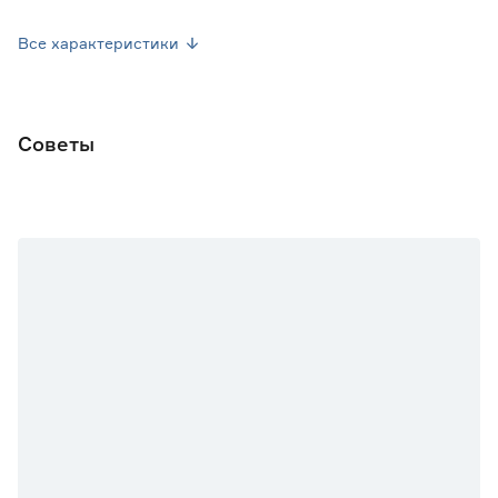
Диаметр контейнера (см)
21
Все характеристики
Объем контейнера (л)
4
Марка
Цветком
Советы
Страна производства
Россия
Вес брутто (кг)
0