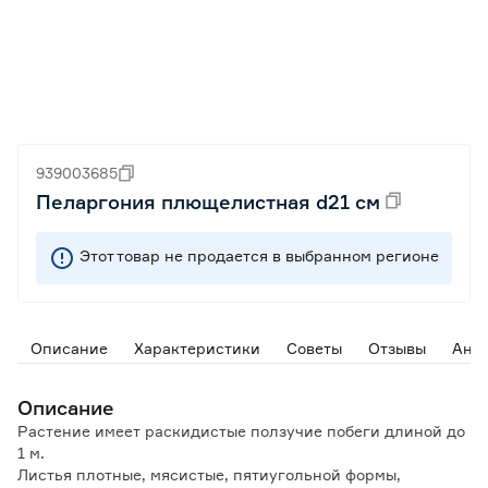
939003685
Пеларгония плющелистная d21 см
Этот товар не продается в выбранном регионе
Описание
Характеристики
Советы
Отзывы
Ана
Описание
Растение имеет раскидистые ползучие побеги длиной до
1 м.
Листья плотные, мясистые, пятиугольной формы,