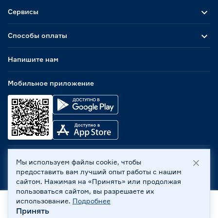
Сервисы
Способы оплаты
Напишите нам
Мобильное приложение
Мы используем файлы cookie, чтобы
ООО «Бауцентр Рус» 2004 -
2026
, 236029, г. Калининград,
предоставить вам лучший опыт работы с нашим
ул. А.Невского, 205. ИНН 7702596813, КПП 390601001 ©
сайтом. Нажимая на «Принять» или продолжая
Все права защищены
пользоваться сайтом, вы разрешаете их
Политика обработки персональных данных
использование.
Подробнее
Правовая информация
Принять
Главная
Каталог
Корзина
Профиль
Охрана труда