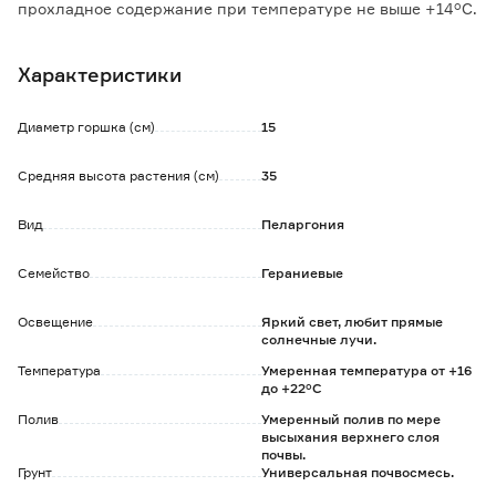
прохладное содержание при температуре не выше +14°C.
При недостатке света листья желтеют, цветение
прекращается.
Характеристики
Летом рекомендуется выносить растение на балкон,
любит свежий воздух и проветривания.
Нормально растет при невысокой влажности воздуха,
Диаметр горшка (см)
15
опрыскивать листву необходимо в жаркие дни.
Средняя высота растения (см)
35
Вид
Пеларгония
Семейство
Гераниевые
Освещение
Яркий свет, любит прямые
солнечные лучи.
Температура
Умеренная температура от +16
до +22°C
Полив
Умеренный полив по мере
высыхания верхнего слоя
почвы.
Грунт
Универсальная почвосмесь.