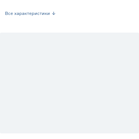
Страна производства
Россия
Все характеристики
Вес брутто (кг)
0.69