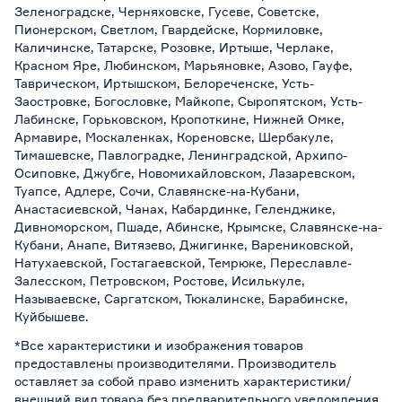
Зеленоградске, Черняховске, Гусеве, Советске,
Пионерском, Светлом, Гвардейске, Кормиловке,
Каличинске, Татарске, Розовке, Иртыше, Черлаке,
Красном Яре, Любинском, Марьяновке, Азово, Гауфе,
Таврическом, Иртышском, Белореченске, Усть-
Заостровке, Богословке, Майкопе, Сыропятском, Усть-
Лабинске, Горьковском, Кропоткине, Нижней Омке,
Армавире, Москаленках, Кореновске, Шербакуле,
Тимашевске, Павлоградке, Ленинградской, Архипо-
Осиповке, Джубге, Новомихайловском, Лазаревском,
Туапсе, Адлере, Сочи, Славянске-на-Кубани,
Анастасиевской, Чанах, Кабардинке, Геленджике,
Дивноморском, Пшаде, Абинске, Крымске, Славянске-на-
Кубани, Анапе, Витязево, Джигинке, Варениковской,
Натухаевской, Гостагаевской, Темрюке, Переславле-
Залесском, Петровском, Ростове, Исилькуле,
Называевске, Саргатском, Тюкалинске, Барабинске,
Куйбышеве.
*Все характеристики и изображения товаров
предоставлены производителями. Производитель
оставляет за собой право изменить характеристики/
внешний вид товара без предварительного уведомления