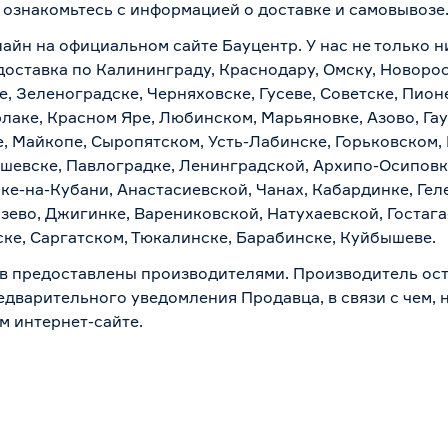
о ознакомьтесь с информацией о
доставке и самовывозе
лайн на официальном сайте Бауцентр. У нас не только н
доставка по Калининграду, Краснодару, Омску, Новорос
е, Зеленоградске, Черняховске, Гусеве, Советске, Пион
рлаке, Красном Яре, Любинском, Марьяновке, Азово, Га
е, Майкопе, Сыропятском, Усть-Лабинске, Горьковском,
ашевске, Павлоградке, Ленинградской, Архипо-Осиповк
ске-на-Кубани, Анастасиевской, Чанах, Кабардинке, Ге
зево, Джигинке, Варениковской, Натухаевской, Гостаг
ске, Саргатском, Тюкалинске, Барабинске, Куйбышеве.
в предоставлены производителями. Производитель ост
дварительного уведомления Продавца, в связи с чем, н
м интернет-сайте.