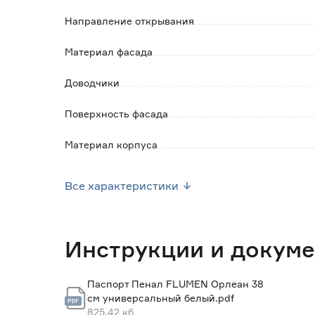
Направление открывания
Материал фасада
Доводчики
Поверхность фасада
Материал корпуса
Поверхность корпуса
Все характеристики
Наличие органайзера
Корзина для белья
Инструкции и докум
Наличие умывальника
Паспорт Пенал FLUMEN Орлеан 38
см универсальный белый.pdf
Ширина (см)
825.42 кб