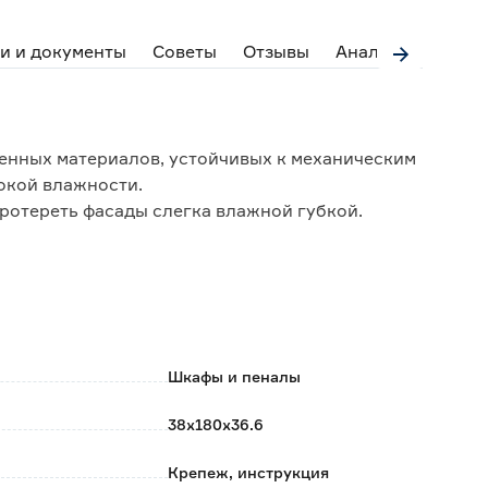
и и документы
Советы
Отзывы
Аналоги
нных материалов, устойчивых к механическим
окой влажности.
протереть фасады слегка влажной губкой.
ые петли с интегрированным доводчиком,
рывание.
ками.
Шкафы и пеналы
оробке из прочного картона.
38х180х36.6
Крепеж, инструкция