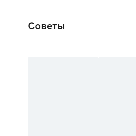
Высота (см)
Глубина (см)
Советы
Тип монтажа
Наличие подсветки
Цвет
Марка
Страна производства
Гарантия
Вес брутто (кг)