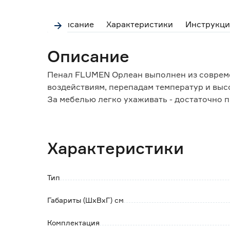
Описание
Характеристики
Инструкци
Описание
Пенал FLUMEN Орлеан выполнен из совреме
воздействиям, перепадам температур и выс
За мебелью легко ухаживать - достаточно 
На дверцах шкафчика установлены мебельн
обеспечивающим плавное и бесшумное зак
Характеристики
Внутреннее пространство разделено полоч
Обратите внимание:
Тип
Изделие поставляется в собранном виде в к
Габариты (ШхВхГ) см
Комплектация