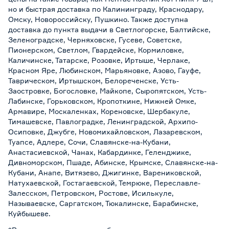
но и быстрая доставка по Калининграду, Краснодару,
Омску, Новороссийску, Пушкино. Также доступна
доставка до пункта выдачи в Светлогорске, Балтийске,
Зеленоградске, Черняховске, Гусеве, Советске,
Пионерском, Светлом, Гвардейске, Кормиловке,
Каличинске, Татарске, Розовке, Иртыше, Черлаке,
Красном Яре, Любинском, Марьяновке, Азово, Гауфе,
Таврическом, Иртышском, Белореченске, Усть-
Заостровке, Богословке, Майкопе, Сыропятском, Усть-
Лабинске, Горьковском, Кропоткине, Нижней Омке,
Армавире, Москаленках, Кореновске, Шербакуле,
Тимашевске, Павлоградке, Ленинградской, Архипо-
Осиповке, Джубге, Новомихайловском, Лазаревском,
Туапсе, Адлере, Сочи, Славянске-на-Кубани,
Анастасиевской, Чанах, Кабардинке, Геленджике,
Дивноморском, Пшаде, Абинске, Крымске, Славянске-на-
Кубани, Анапе, Витязево, Джигинке, Варениковской,
Натухаевской, Гостагаевской, Темрюке, Переславле-
Залесском, Петровском, Ростове, Исилькуле,
Называевске, Саргатском, Тюкалинске, Барабинске,
Куйбышеве.