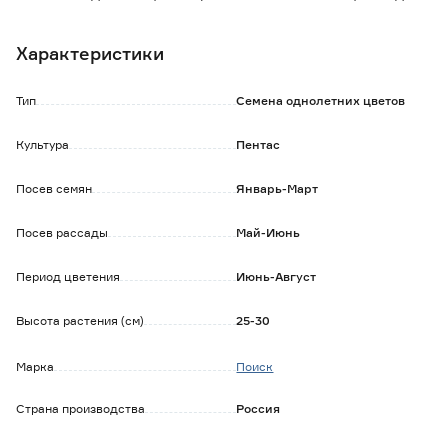
побега, состоят из множества звездчатых цветов
карминно-розовой окраски. Цветение обильное и
Характеристики
продолжительное. Привлекает бабочек и пчел.
Прекрасно подходит для кашпо и контейнеров, а также
для комнатного выращивания.
Тип
Семена однолетних цветов
Культура
Пентас
Посев семян
Январь-Март
Посев рассады
Май-Июнь
Период цветения
Июнь-Август
Высота растения (см)
25-30
Марка
Поиск
Страна производства
Россия