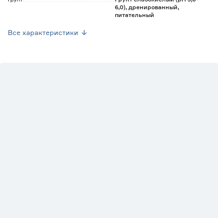
6,0), дренированный,
питательный
Марка
FLORA
Все характеристики
Страна производства
Нидерланды
Вес брутто (кг)
0
Вид
Пеперомия