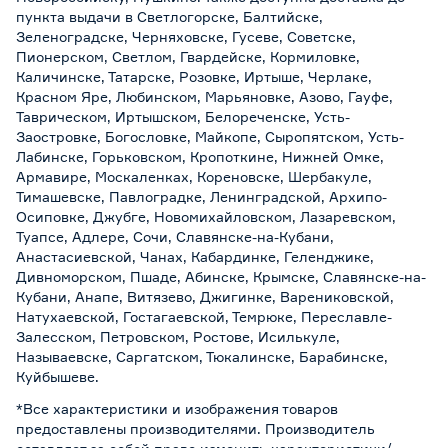
пункта выдачи в Светлогорске, Балтийске,
Зеленоградске, Черняховске, Гусеве, Советске,
Пионерском, Светлом, Гвардейске, Кормиловке,
Каличинске, Татарске, Розовке, Иртыше, Черлаке,
Красном Яре, Любинском, Марьяновке, Азово, Гауфе,
Таврическом, Иртышском, Белореченске, Усть-
Заостровке, Богословке, Майкопе, Сыропятском, Усть-
Лабинске, Горьковском, Кропоткине, Нижней Омке,
Армавире, Москаленках, Кореновске, Шербакуле,
Тимашевске, Павлоградке, Ленинградской, Архипо-
Осиповке, Джубге, Новомихайловском, Лазаревском,
Туапсе, Адлере, Сочи, Славянске-на-Кубани,
Анастасиевской, Чанах, Кабардинке, Геленджике,
Дивноморском, Пшаде, Абинске, Крымске, Славянске-на-
Кубани, Анапе, Витязево, Джигинке, Варениковской,
Натухаевской, Гостагаевской, Темрюке, Переславле-
Залесском, Петровском, Ростове, Исилькуле,
Называевске, Саргатском, Тюкалинске, Барабинске,
Куйбышеве.
*Все характеристики и изображения товаров
предоставлены производителями. Производитель