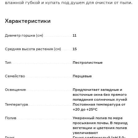
влажной губкой и купать под душем для очистки от пыли.
Хорошо растет в затененных местах. Зимой требуется
дополнительное освещение.
Характеристики
Удобрять 2 раза в месяц минеральными комплексными
удобрениями.
Пересадка производится по необходимости, когда корни
Диаметр горшка (см)
11
растения начинают выглядывать из дренажных
отверстий.
Средняя высота растения (см)
15
Тип
Пестролистные
Семейство
Перцевые
Освещение
Предпочитает западные и
восточные окна без прямого
попадания солнечных лучей
Температура
Постоянная температура от
+20 до +25°C
Полив
Умеренный полив по мере
просыхания почвы. В период
вегетации и цветения полив
увеличивают
Грунт
Грунт слабокислый (pH 5,0-