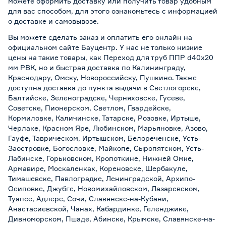
можете оформить доставку или получить товар удобным
для вас способом, для этого ознакомьтесь с информацией
о
доставке и самовывозе
.
Вы можете сделать заказ и оплатить его онлайн на
официальном сайте Бауцентр. У нас не только низкие
цены на такие товары, как Переход для труб ППР d40x20
мм РВК, но и быстрая доставка по Калининграду,
Краснодару, Омску, Новороссийску, Пушкино. Также
доступна доставка до пункта выдачи в Светлогорске,
Балтийске, Зеленоградске, Черняховске, Гусеве,
Советске, Пионерском, Светлом, Гвардейске,
Кормиловке, Каличинске, Татарске, Розовке, Иртыше,
Черлаке, Красном Яре, Любинском, Марьяновке, Азово,
Гауфе, Таврическом, Иртышском, Белореченске, Усть-
Заостровке, Богословке, Майкопе, Сыропятском, Усть-
Лабинске, Горьковском, Кропоткине, Нижней Омке,
Армавире, Москаленках, Кореновске, Шербакуле,
Тимашевске, Павлоградке, Ленинградской, Архипо-
Осиповке, Джубге, Новомихайловском, Лазаревском,
Туапсе, Адлере, Сочи, Славянске-на-Кубани,
Анастасиевской, Чанах, Кабардинке, Геленджике,
Дивноморском, Пшаде, Абинске, Крымске, Славянске-на-