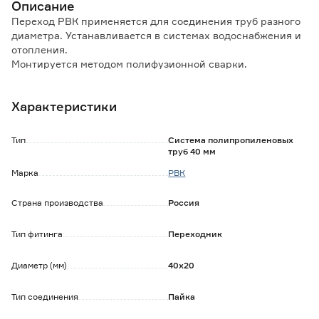
Описание
Переход РВК применяется для соединения труб разного
диаметра. Устанавливается в системах водоснабжения и
отопления.
Монтируется методом полифузионной сварки.
Особенности и преимущества:
Характеристики
- устойчивость к коррозии;
- высокая химическая сопротивляемость;
- долгий срок службы;
Тип
Система полипропиленовых
- быстрый и простой монтаж.
труб 40 мм
Марка
РВК
Страна производства
Россия
Тип фитинга
Переходник
Диаметр (мм)
40х20
Тип соединения
Пайка