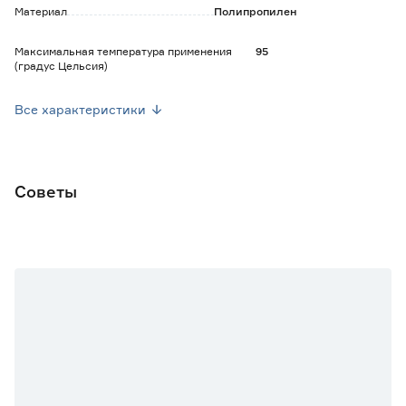
Материал
Полипропилен
Максимальная температура применения
95
(градус Цельсия)
Номинальное давление (Бар)
25
Все характеристики
Вес брутто (кг)
0.039
Советы