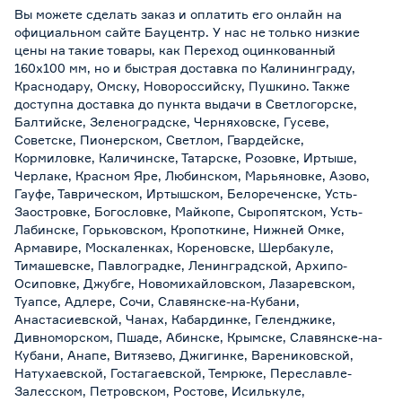
Вы можете сделать заказ и оплатить его онлайн на
официальном сайте Бауцентр. У нас не только низкие
цены на такие товары, как Переход оцинкованный
160х100 мм, но и быстрая доставка по Калининграду,
Краснодару, Омску, Новороссийску, Пушкино. Также
доступна доставка до пункта выдачи в Светлогорске,
Балтийске, Зеленоградске, Черняховске, Гусеве,
Советске, Пионерском, Светлом, Гвардейске,
Кормиловке, Каличинске, Татарске, Розовке, Иртыше,
Черлаке, Красном Яре, Любинском, Марьяновке, Азово,
Гауфе, Таврическом, Иртышском, Белореченске, Усть-
Заостровке, Богословке, Майкопе, Сыропятском, Усть-
Лабинске, Горьковском, Кропоткине, Нижней Омке,
Армавире, Москаленках, Кореновске, Шербакуле,
Тимашевске, Павлоградке, Ленинградской, Архипо-
Осиповке, Джубге, Новомихайловском, Лазаревском,
Туапсе, Адлере, Сочи, Славянске-на-Кубани,
Анастасиевской, Чанах, Кабардинке, Геленджике,
Дивноморском, Пшаде, Абинске, Крымске, Славянске-на-
Кубани, Анапе, Витязево, Джигинке, Варениковской,
Натухаевской, Гостагаевской, Темрюке, Переславле-
Залесском, Петровском, Ростове, Исилькуле,