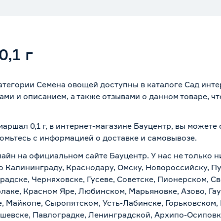
,1 г
категории Семена овощей доступны в каталоге Сад инте
ми и описанием, а также отзывами о данном товаре, ч
аршал 0,1 г, в интернет-магазине Бауцентр, вы можете
комьтесь с информацией о
доставке и самовывозе
.
лайн на официальном сайте Бауцентр. У нас не только н
по Калининграду, Краснодару, Омску, Новороссийску, П
радске, Черняховске, Гусеве, Советске, Пионерском, С
рлаке, Красном Яре, Любинском, Марьяновке, Азово, Га
е, Майкопе, Сыропятском, Усть-Лабинске, Горьковском,
ашевске, Павлоградке, Ленинградской, Архипо-Осиповк