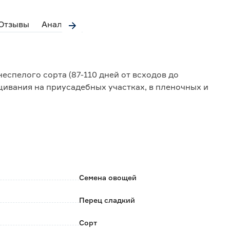
Отзывы
Аналоги
еспелого сорта (87-110 дней от всходов до
ивания на приусадебных участках, в пленочных и
см.
врадя на глубину 1-2 см.
ян 22-25°С.
ьего настоящего листа.
ине мая.
Семена овощей
ывают к опоре.
и и листья до первой развилки.
Перец сладкий
тные, массой 67 г, отдельные плоды до 350 г. В
Сорт