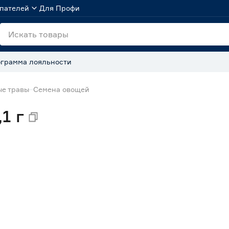
пателей
Для Профи
грамма лояльности
ые травы
Семена овощей
1 г