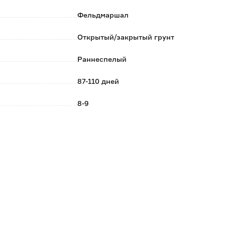
стые, в биологической ярко-красные.
Фельдмаршал
ь и транспортабельность. Долго сохраняют товарный
Открытый/закрытый грунт
виде, маринования, приготовления салатов и лечо.
Раннеспелый
87-110 дней
8-9
Март
Май-Июнь
45-58
Кубовидная
Семена Алтая