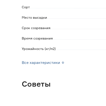
Сорт
Место высадки
Срок созревания
Время созревания
Урожайность (кг/м2)
Посев семян
Все характеристики
Посев рассады
Высота растения (см)
Советы
Форма плода
Марка