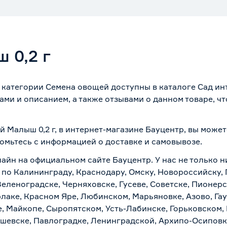
 0,2 г
ы категории Семена овощей доступны в каталоге Сад ин
ми и описанием, а также отзывами о данном товаре, ч
й Малыш 0,2 г, в интернет-магазине Бауцентр, вы може
комьтесь с информацией о
доставке и самовывозе
.
лайн на официальном сайте Бауцентр. У нас не только н
а по Калининграду, Краснодару, Омску, Новороссийску,
Зеленоградске, Черняховске, Гусеве, Советске, Пионер
рлаке, Красном Яре, Любинском, Марьяновке, Азово, Га
е, Майкопе, Сыропятском, Усть-Лабинске, Горьковском,
ашевске, Павлоградке, Ленинградской, Архипо-Осиповк