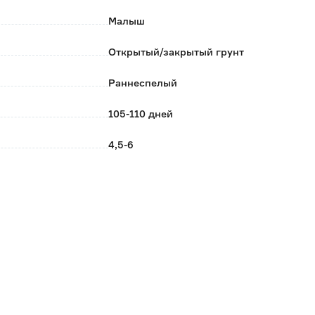
Малыш
Открытый/закрытый грунт
Раннеспелый
105-110 дней
4,5-6
Март
Май-Июнь
35-40
Конусовидная
Седек