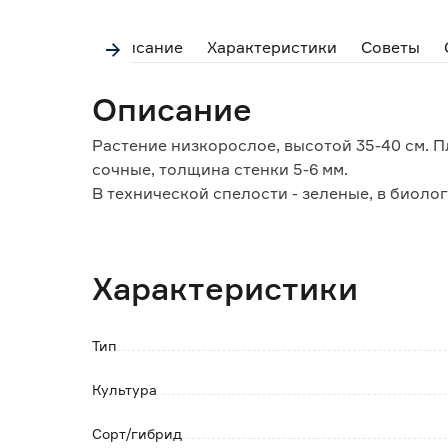
Описание
Характеристики
Советы
Описание
Растение низкорослое, высотой 35-40 см. П
сочные, толщина стенки 5-6 мм.
В технической спелости - зеленые, в биоло
Ценность сорта: устойчивость к вертицил
ранняя и дружная отдача урожая, высокие 
Рекомендуется для уплотненных посадок. 
Характеристики
Тип
Культура
Сорт/гибрид