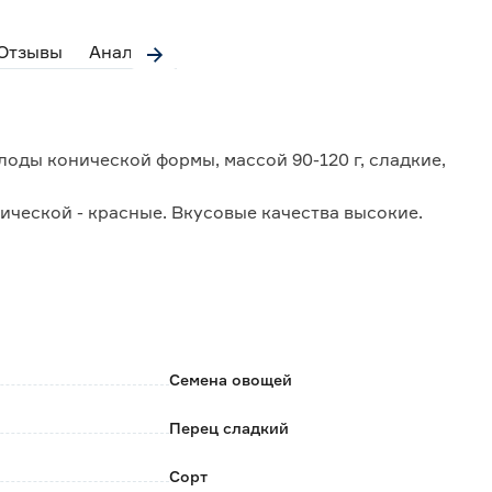
Отзывы
Аналоги
лоды конической формы, массой 90-120 г, сладкие,
гической - красные. Вкусовые качества высокие.
лезному увяданию, неприхотливость выращивания,
технологические качества.
Назначение универсальное.
Семена овощей
Перец сладкий
Сорт