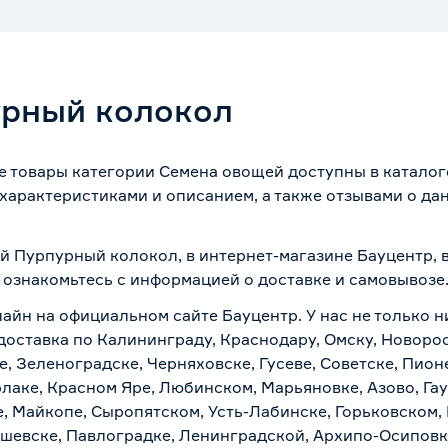
урный колокол
 товары категории Семена овощей доступны в каталог
характеристиками и описанием, а также отзывами о да
ий Пурпурный колокол, в интернет-магазине Бауцентр,
о ознакомьтесь с информацией о
доставке и самовывозе
лайн на официальном сайте Бауцентр. У нас не только н
доставка по Калининграду, Краснодару, Омску, Новоро
е, Зеленоградске, Черняховске, Гусеве, Советске, Пион
рлаке, Красном Яре, Любинском, Марьяновке, Азово, Га
е, Майкопе, Сыропятском, Усть-Лабинске, Горьковском,
ашевске, Павлоградке, Ленинградской, Архипо-Осиповк