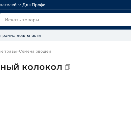
пателей
Для Профи
грамма лояльности
ые травы
Семена овощей
рный колокол