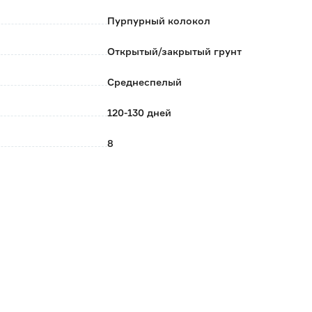
Пурпурный колокол
Открытый/закрытый грунт
Среднеспелый
120-130 дней
8
Март
Май
50-60
Кубовидная
Поиск