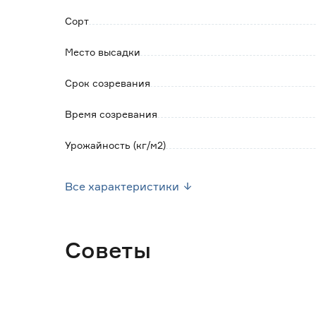
Сорт
Место высадки
Срок созревания
Время созревания
Урожайность (кг/м2)
Посев семян
Все характеристики
Посев рассады
Высота растения (см)
Советы
Форма плода
Марка