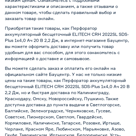
низким ценам. Ознакомьтесь с подробными
характеристиками и описанием, а также отзывами о
данном товаре, чтобы сделать правильный выбор и
заказать товар онлайн.
Приобретая такие товары, как Перфоратор
аккумуляторный бесщеточный ELITECH CRH 2022SL SDS-
Plus 1х4,0 Ач 20 В 2,2 Дж, в интернет-магазине Бауцентр,
вы можете оформить доставку или получить товар
удобным для вас способом, для этого ознакомьтесь с
информацией о
доставке и самовывозе
.
Вы можете сделать заказ и оплатить его онлайн на
официальном сайте Бауцентр. У нас не только низкие
цены на такие товары, как Перфоратор аккумуляторный
бесщеточный ELITECH CRH 2022SL SDS-Plus 1х4,0 Ач 20 В
2,2 Дж, но и быстрая доставка по Калининграду,
Краснодару, Омску, Новороссийску, Пушкино. Также
доступна доставка до пункта выдачи в Светлогорске,
Балтийске, Зеленоградске, Черняховске, Гусеве,
Советске, Пионерском, Светлом, Гвардейске,
Кормиловке, Каличинске, Татарске, Розовке, Иртыше,
Черлаке, Красном Яре, Любинском, Марьяновке, Азово,
Гауфе, Таврическом, Иртышском, Белореченске, Усть-