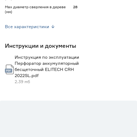
Max диаметр сверления в дереве
28
(мм)
Max диаметр сверления в металле
13
(мм)
Все характеристики
Тип двигателя
Бесщеточный
Инструкции и документы
Расположение двигателя
Вертикальное
Инструкция по эксплуатации
Тип патрона
SDS-Plus
Перфоратор аккумуляторный
бесщеточный ELITECH CRH
Количество аккумуляторов
1
2022SL.pdf
2.39 мб
Скорость вращения (об/мин)
1450
Частота ударов (уд/мин)
4500
Комплектация
Аккумулятор - 1 шт, зарядное
устройство - 1 шт, боковая
ручка - 1 шт, ограничитель
глубины - 1 шт, инструкция,
кейс