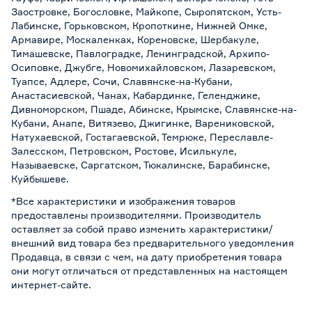
Заостровке, Богословке, Майкопе, Сыропятском, Усть-
Лабинске, Горьковском, Кропоткине, Нижней Омке,
Армавире, Москаленках, Кореновске, Шербакуле,
Тимашевске, Павлоградке, Ленинградской, Архипо-
Осиповке, Джубге, Новомихайловском, Лазаревском,
Туапсе, Адлере, Сочи, Славянске-на-Кубани,
Анастасиевской, Чанах, Кабардинке, Геленджике,
Дивноморском, Пшаде, Абинске, Крымске, Славянске-на-
Кубани, Анапе, Витязево, Джигинке, Варениковской,
Натухаевской, Гостагаевской, Темрюке, Переславле-
Залесском, Петровском, Ростове, Исилькуле,
Называевске, Саргатском, Тюкалинске, Барабинске,
Куйбышеве.
*Все характеристики и изображения товаров
предоставлены производителями. Производитель
оставляет за собой право изменить характеристики/
внешний вид товара без предварительного уведомления
Продавца, в связи с чем, на дату приобретения товара
они могут отличаться от представленных на настоящем
интернет-сайте.