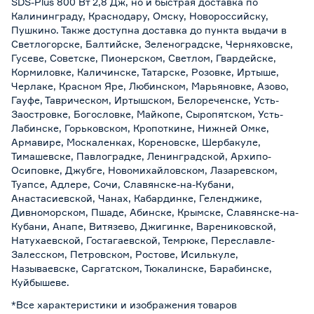
SDS-Plus 800 Вт 2,8 Дж, но и быстрая доставка по
Калининграду, Краснодару, Омску, Новороссийску,
Пушкино. Также доступна доставка до пункта выдачи в
Светлогорске, Балтийске, Зеленоградске, Черняховске,
Гусеве, Советске, Пионерском, Светлом, Гвардейске,
Кормиловке, Каличинске, Татарске, Розовке, Иртыше,
Черлаке, Красном Яре, Любинском, Марьяновке, Азово,
Гауфе, Таврическом, Иртышском, Белореченске, Усть-
Заостровке, Богословке, Майкопе, Сыропятском, Усть-
Лабинске, Горьковском, Кропоткине, Нижней Омке,
Армавире, Москаленках, Кореновске, Шербакуле,
Тимашевске, Павлоградке, Ленинградской, Архипо-
Осиповке, Джубге, Новомихайловском, Лазаревском,
Туапсе, Адлере, Сочи, Славянске-на-Кубани,
Анастасиевской, Чанах, Кабардинке, Геленджике,
Дивноморском, Пшаде, Абинске, Крымске, Славянске-на-
Кубани, Анапе, Витязево, Джигинке, Варениковской,
Натухаевской, Гостагаевской, Темрюке, Переславле-
Залесском, Петровском, Ростове, Исилькуле,
Называевске, Саргатском, Тюкалинске, Барабинске,
Куйбышеве.
*Все характеристики и изображения товаров