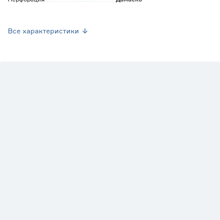
Страна производства
Россия
Все характеристики
Вес брутто (кг)
1.43