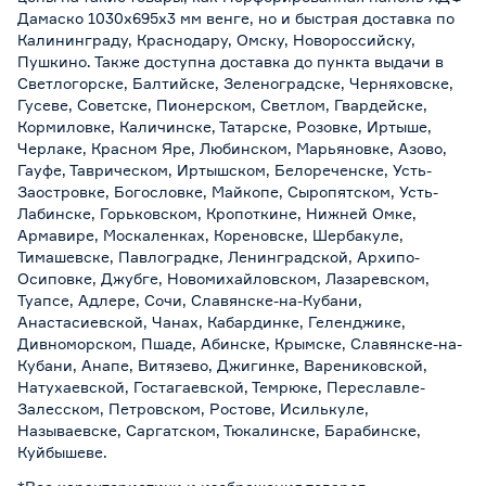
Дамаско 1030х695х3 мм венге, но и быстрая доставка по
Калининграду, Краснодару, Омску, Новороссийску,
Пушкино. Также доступна доставка до пункта выдачи в
Светлогорске, Балтийске, Зеленоградске, Черняховске,
Гусеве, Советске, Пионерском, Светлом, Гвардейске,
Кормиловке, Каличинске, Татарске, Розовке, Иртыше,
Черлаке, Красном Яре, Любинском, Марьяновке, Азово,
Гауфе, Таврическом, Иртышском, Белореченске, Усть-
Заостровке, Богословке, Майкопе, Сыропятском, Усть-
Лабинске, Горьковском, Кропоткине, Нижней Омке,
Армавире, Москаленках, Кореновске, Шербакуле,
Тимашевске, Павлоградке, Ленинградской, Архипо-
Осиповке, Джубге, Новомихайловском, Лазаревском,
Туапсе, Адлере, Сочи, Славянске-на-Кубани,
Анастасиевской, Чанах, Кабардинке, Геленджике,
Дивноморском, Пшаде, Абинске, Крымске, Славянске-на-
Кубани, Анапе, Витязево, Джигинке, Варениковской,
Натухаевской, Гостагаевской, Темрюке, Переславле-
Залесском, Петровском, Ростове, Исилькуле,
Называевске, Саргатском, Тюкалинске, Барабинске,
Куйбышеве.