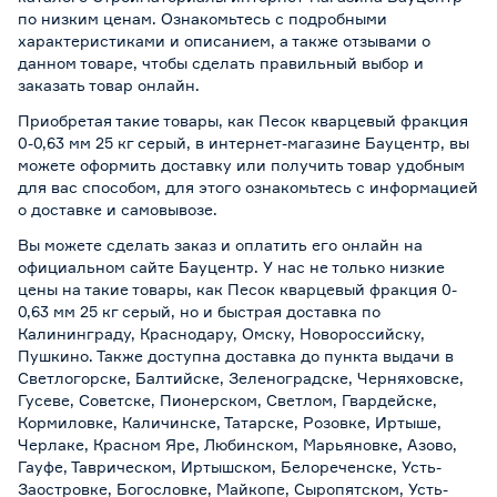
по низким ценам. Ознакомьтесь с подробными
характеристиками и описанием, а также отзывами о
данном товаре, чтобы сделать правильный выбор и
заказать товар онлайн.
Приобретая такие товары, как Песок кварцевый фракция
0-0,63 мм 25 кг серый, в интернет-магазине Бауцентр, вы
можете оформить доставку или получить товар удобным
для вас способом, для этого ознакомьтесь с информацией
о
доставке и самовывозе
.
Вы можете сделать заказ и оплатить его онлайн на
официальном сайте Бауцентр. У нас не только низкие
цены на такие товары, как Песок кварцевый фракция 0-
0,63 мм 25 кг серый, но и быстрая доставка по
Калининграду, Краснодару, Омску, Новороссийску,
Пушкино. Также доступна доставка до пункта выдачи в
Светлогорске, Балтийске, Зеленоградске, Черняховске,
Гусеве, Советске, Пионерском, Светлом, Гвардейске,
Кормиловке, Каличинске, Татарске, Розовке, Иртыше,
Черлаке, Красном Яре, Любинском, Марьяновке, Азово,
Гауфе, Таврическом, Иртышском, Белореченске, Усть-
Заостровке, Богословке, Майкопе, Сыропятском, Усть-