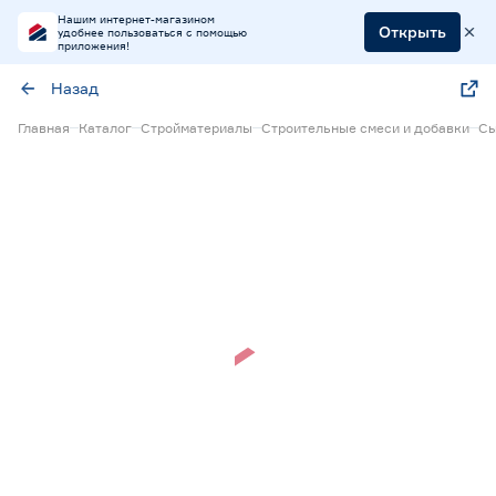
Нашим интернет-магазином
Открыть
удобнее пользоваться с помощью
приложения!
Назад
Главная
Каталог
Стройматериалы
Строительные смеси и добавки
Сы