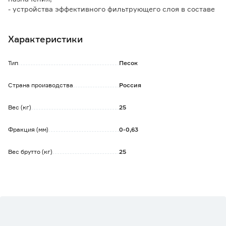
- устройства эффективного фильтрующего слоя в составе
дренажных систем;
- декоративной отсыпки дорожек, лужаек и клумб в
Характеристики
ландшафтном дизайне,
а также для решения множества других задач в
строительстве, садоводстве, хозяйственной
Тип
Песок
деятельности и т.п. Просушен и просеян. Натуральный,
экологически чистый продукт.
Страна производства
Россия
Вес (кг)
25
Фракция (мм)
0-0,63
Вес брутто (кг)
25