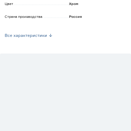
Цвет
Хром
Страна производства
Россия
Марка
Металлист
Все характеристики
Вес брутто (кг)
0.168
Направление открывания
Универсальные