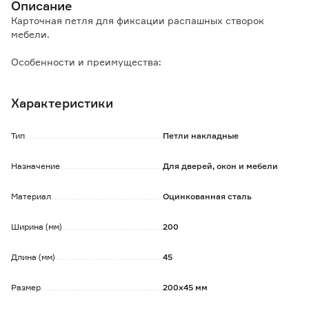
Описание
Карточная петля для фиксации распашных створок
мебели.
Особенности и преимущества:
- обеспечивает плотное прилегание и свободное
открывание створок;
Характеристики
- изготовлена из износостойкой оцинкованной стали.
Тип
Петли накладные
Назначение
Для дверей, окон и мебели
Материал
Оцинкованная сталь
Ширина (мм)
200
Длина (мм)
45
Размер
200х45 мм