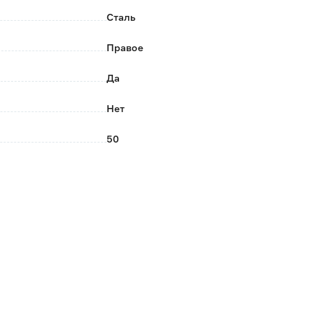
Сталь
Правое
Да
Нет
50
85
66
2
0.144
Бронза