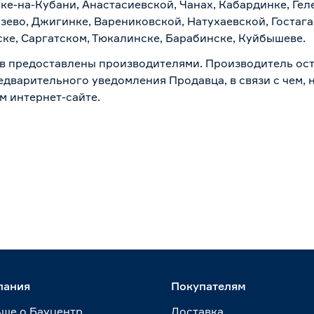
ске-на-Кубани, Анастасиевской, Чанах, Кабардинке, Ге
зево, Джигинке, Варениковской, Натухаевской, Гостаг
ске, Саргатском, Тюкалинске, Барабинске, Куйбышеве.
в предоставлены производителями. Производитель ост
дварительного уведомления Продавца, в связи с чем, н
м интернет-сайте.
пания
Покупателям
ше о Бауцентр
Доставка