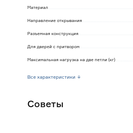
Материал
Направление открывания
Разъемная конструкция
Для дверей с притвором
Максимальная нагрузка на две петли (кг)
Высота (мм)
Все характеристики
Ширина (мм)
Толщина (мм)
Советы
Вес брутто (кг)
Цвет