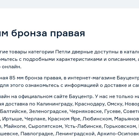
мм бронза правая
гие товары категории Петли дверные доступны в катало
омьтесь с подробными характеристиками и описанием, а
 онлайн.
ная 85 мм бронза правая, в интернет-магазине Бауцент
 для этого ознакомьтесь с информацией о
доставке и с
айн на официальном сайте Бауцентр. У нас не только н
ая доставка по Калининграду, Краснодару, Омску, Нов
 Балтийске, Зеленоградске, Черняховске, Гусеве, Совет
, Иртыше, Черлаке, Красном Яре, Любинском, Марьяновк
е, Майкопе, Сыропятском, Усть-Лабинске, Горьковском,
ашевске, Павлоградке, Ленинградской, Архипо-Осиповк