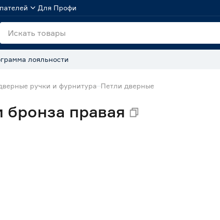
пателей
Для Профи
грамма лояльности
дверные ручки и фурнитура
Петли дверные
м бронза правая