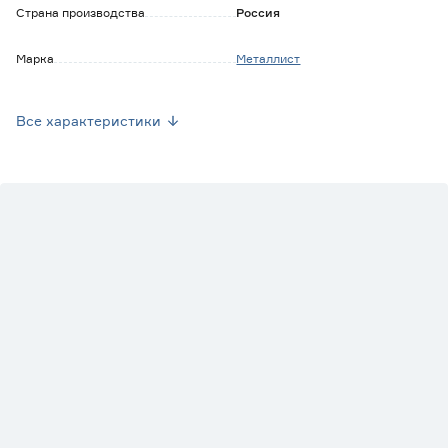
Страна производства
Россия
Марка
Металлист
Вес брутто (кг)
0.125
Все характеристики
Направление открывания
Левые