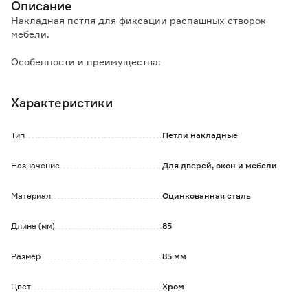
Описание
Накладная петля для фиксации распашных створок
мебели.
Особенности и преимущества:
- обеспечивает плотное прилегание и свободное
открывание створок;
Характеристики
- изготовлена из износостойкой оцинкованной стали.
Тип
Петли накладные
Назначение
Для дверей, окон и мебели
Материал
Оцинкованная сталь
Длина (мм)
85
Размер
85 мм
Цвет
Хром