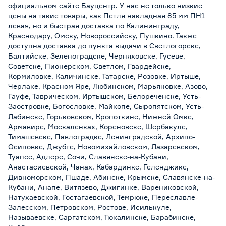
официальном сайте Бауцентр. У нас не только низкие
цены на такие товары, как Петля накладная 85 мм ПН1
левая, но и быстрая доставка по Калининграду,
Краснодару, Омску, Новороссийску, Пушкино. Также
доступна доставка до пункта выдачи в Светлогорске,
Балтийске, Зеленоградске, Черняховске, Гусеве,
Советске, Пионерском, Светлом, Гвардейске,
Кормиловке, Каличинске, Татарске, Розовке, Иртыше,
Черлаке, Красном Яре, Любинском, Марьяновке, Азово,
Гауфе, Таврическом, Иртышском, Белореченске, Усть-
Заостровке, Богословке, Майкопе, Сыропятском, Усть-
Лабинске, Горьковском, Кропоткине, Нижней Омке,
Армавире, Москаленках, Кореновске, Шербакуле,
Тимашевске, Павлоградке, Ленинградской, Архипо-
Осиповке, Джубге, Новомихайловском, Лазаревском,
Туапсе, Адлере, Сочи, Славянске-на-Кубани,
Анастасиевской, Чанах, Кабардинке, Геленджике,
Дивноморском, Пшаде, Абинске, Крымске, Славянске-на-
Кубани, Анапе, Витязево, Джигинке, Варениковской,
Натухаевской, Гостагаевской, Темрюке, Переславле-
Залесском, Петровском, Ростове, Исилькуле,
Называевске, Саргатском, Тюкалинске, Барабинске,