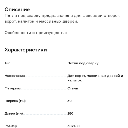
Описание
Петля под сварку предназначена для фиксации створок
ворот, калиток и массивных дверей.
Особенности и преимущества:
- надежное сварное соединение;
- подшипник обеспечивает петле плавный ход и
Характеристики
отсутствие скрипа.
Тип
Петли под сварку
Назначение
Для ворот, массивных дверей и
калиток
Материал
Сталь
Ширина (мм)
30
Длина (мм)
180
Размер
30х180