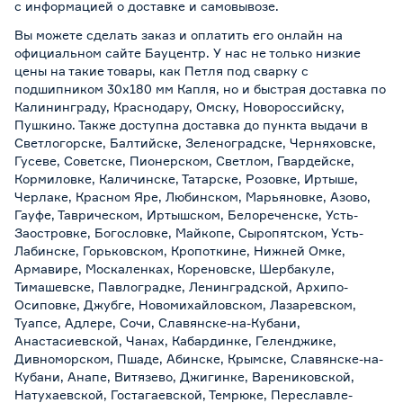
с информацией о
доставке и самовывозе
.
Вы можете сделать заказ и оплатить его онлайн на
официальном сайте Бауцентр. У нас не только низкие
цены на такие товары, как Петля под сварку с
подшипником 30х180 мм Капля, но и быстрая доставка по
Калининграду, Краснодару, Омску, Новороссийску,
Пушкино. Также доступна доставка до пункта выдачи в
Светлогорске, Балтийске, Зеленоградске, Черняховске,
Гусеве, Советске, Пионерском, Светлом, Гвардейске,
Кормиловке, Каличинске, Татарске, Розовке, Иртыше,
Черлаке, Красном Яре, Любинском, Марьяновке, Азово,
Гауфе, Таврическом, Иртышском, Белореченске, Усть-
Заостровке, Богословке, Майкопе, Сыропятском, Усть-
Лабинске, Горьковском, Кропоткине, Нижней Омке,
Армавире, Москаленках, Кореновске, Шербакуле,
Тимашевске, Павлоградке, Ленинградской, Архипо-
Осиповке, Джубге, Новомихайловском, Лазаревском,
Туапсе, Адлере, Сочи, Славянске-на-Кубани,
Анастасиевской, Чанах, Кабардинке, Геленджике,
Дивноморском, Пшаде, Абинске, Крымске, Славянске-на-
Кубани, Анапе, Витязево, Джигинке, Варениковской,
Натухаевской, Гостагаевской, Темрюке, Переславле-