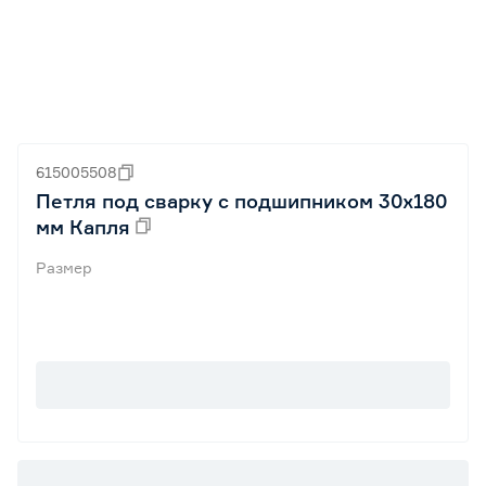
615005508
Петля под сварку с подшипником 30х180
мм Капля
Размер