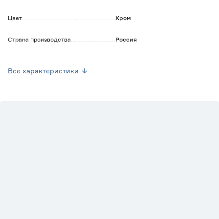
Цвет
Хром
Страна производства
Россия
Марка
Металлист
Все характеристики
Вес брутто (кг)
1.101
Направление открывания
Универсальные