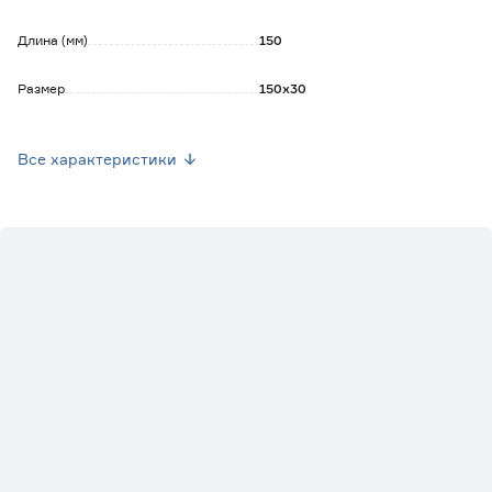
Длина (мм)
150
Размер
150х30
Цвет
Черный
Все характеристики
Страна производства
Россия
Марка
NOEZ
Вес брутто (кг)
0.07
Направление открывания
Универсальные