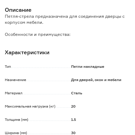
Описание
Петля-стрела предназначена для соединения дверцы с
корпусом мебели.
Особенности и преимущества:
- порошковое покрытие защищает металл от коррозии;
- элемент служит ярким стилевым акцентом.
Характеристики
Тип
Петли накладные
Назначение
Для дверей, окон и мебели
Материал
Сталь
Максимальная нагрузка (кг)
20
Толщина (мм)
1.5
Ширина (мм)
30