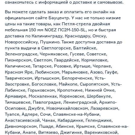
ознакомьтесь с информацией о
доставке и самовывозе
.
Вы можете сделать заказ и оплатить его онлайн на
официальном сайте Бауцентр. У нас не только низкие
цены на такие товары, как Петля-стрела двойная
мебельная 150 мм NOEZ ПС2М-150-SL, но и быстрая
доставка по Калининграду, Краснодару, Омску,
Новороссийску, Пушкино. Также доступна доставка до
пункта выдачи в Светлогорске, Балтийске,
Зеленоградске, Черняховске, Гусеве, Советске,
Пионерском, Светлом, Гвардейске, Кормиловке,
Каличинске, Татарске, Розовке, Иртыше, Черлаке,
Красном Яре, Любинском, Марьяновке, Азово, Гауфе,
Таврическом, Иртышском, Белореченске, Усть-
Заостровке, Богословке, Майкопе, Сыропятском, Усть-
Лабинске, Горьковском, Кропоткине, Нижней Омке,
Армавире, Москаленках, Кореновске, Шербакуле,
Тимашевске, Павлоградке, Ленинградской, Архипо-
Осиповке, Джубге, Новомихайловском, Лазаревском,
Туапсе, Адлере, Сочи, Славянске-на-Кубани,
Анастасиевской, Чанах, Кабардинке, Геленджике,
Дивноморском, Пшаде, Абинске, Крымске, Славянске-на-
Кубани, Анапе, Витязево, Джигинке, Варениковской,