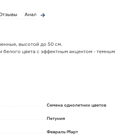
Отзывы
Аналоги
енные, высотой до 50 см.
и белого цвета с эффектным акцентом - темным
мнем посеве всходам необходима подсветка.
стоянное место высаживают, когда минует опасность
а. Предпочитает легкие, плодородные, хорошо
, подоконники, низкорослые бордюры.
Семена однолетних цветов
Петуния
Февраль-Март