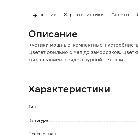
Описание
Характеристики
Советы
Описание
Кустики мощные, компактные, густооблиств
Цветет обильно с мая до заморозков. Цветк
жилкованием в виде ажурной сеточки.
Посев проводят с февраля по март. При зи
Всходы появляются через 7-12 дней. На по
заморозков.
Характеристики
Светолюбива и достаточно засухоустойчив
дренированные почвы.
Украсит клумбы, вазоны, балконные ящики
Тип
Культура
Посев семян