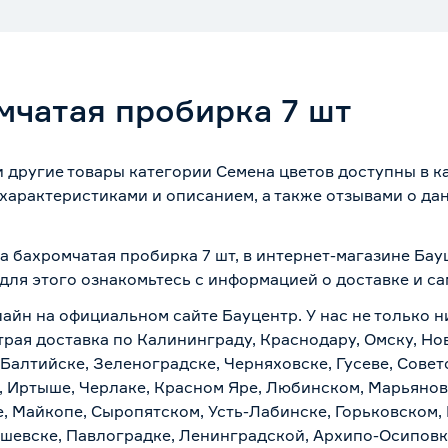
мчатая пробирка 7 шт
и другие товары категории Семена цветов доступны в к
характеристиками и описанием, а также отзывами о да
а бахромчатая пробирка 7 шт, в интернет-магазине Ба
 для этого ознакомьтесь с информацией о
доставке и с
лайн на официальном сайте Бауцентр. У нас не только н
трая доставка по Калининграду, Краснодару, Омску, Н
 Балтийске, Зеленоградске, Черняховске, Гусеве, Совет
, Иртыше, Черлаке, Красном Яре, Любинском, Марьяновк
е, Майкопе, Сыропятском, Усть-Лабинске, Горьковском,
ашевске, Павлоградке, Ленинградской, Архипо-Осиповк