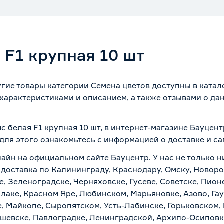
 F1 крупная 10 шт
угие товары категории Семена цветов доступны в катал
характеристиками и описанием, а также отзывами о да
с белая F1 крупная 10 шт, в интернет-магазине Бауцен
 для этого ознакомьтесь с информацией о
доставке и с
лайн на официальном сайте Бауцентр. У нас не только н
я доставка по Калининграду, Краснодару, Омску, Новор
е, Зеленоградске, Черняховске, Гусеве, Советске, Пион
рлаке, Красном Яре, Любинском, Марьяновке, Азово, Га
е, Майкопе, Сыропятском, Усть-Лабинске, Горьковском,
ашевске, Павлоградке, Ленинградской, Архипо-Осиповк