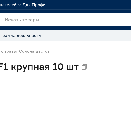
пателей
Для Профи
грамма лояльности
ые травы
Семена цветов
F1 крупная 10 шт