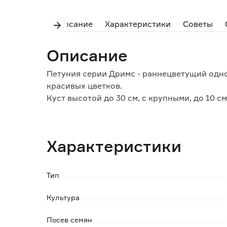
Описание
Характеристики
Советы
Описание
Петуния серии Дримс - раннецветущий одн
красивых цветков.
Куст высотой до 30 см, с крупными, до 10 с
красивой темно-зеленой листвой. Ценность
неприхотливость.
Характеристики
Тип
Культура
Посев семян