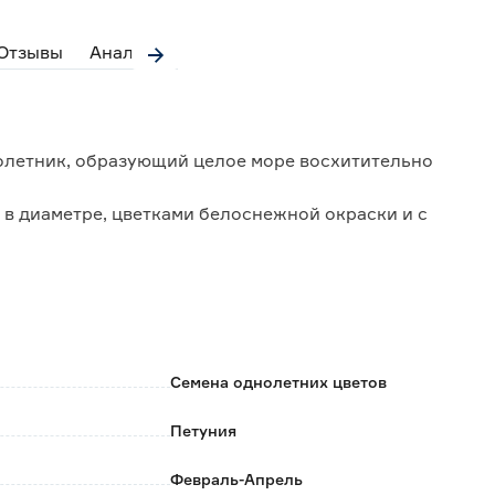
Отзывы
Аналоги
олетник, образующий целое море восхитительно
м в диаметре, цветками белоснежной окраски и с
 сорта: продолжительность цветения и
Семена однолетних цветов
Петуния
Февраль-Апрель