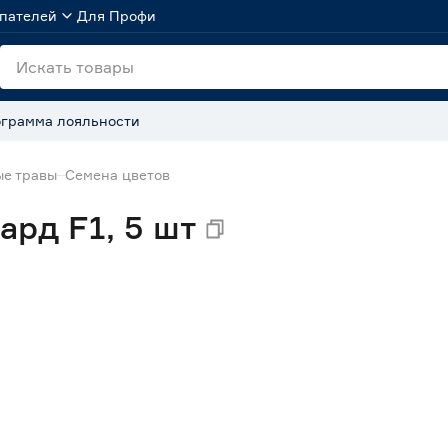
пателей
Для Профи
грамма лояльности
ые травы
Семена цветов
ард F1, 5 шт