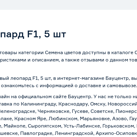
пард F1, 5 шт
 товары категории Семена цветов доступны в каталоге
ристиками и описанием, а также отзывами о данном то
вый леопард F1, 5 шт, в интернет-магазине Бауцентр, 
о ознакомьтесь с информацией о
доставке и самовывозе
лайн на официальном сайте Бауцентр. У нас не только н
ставка по Калининграду, Краснодару, Омску, Новоросси
Зеленоградске, Черняховске, Гусеве, Советске, Пионер
рлаке, Красном Яре, Любинском, Марьяновке, Азово, Га
е, Майкопе, Сыропятском, Усть-Лабинске, Горьковском,
ашевске, Павлоградке, Ленинградской, Архипо-Осиповк