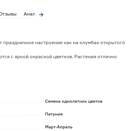
Отзывы
Аналоги
т праздничное настроение как на клумбах открытого
.
тся с яркой окраской цветков. Растения отлично
т, способны быстро восстановить свой великолепный
Семена однолетних цветов
Петуния
Март-Апрель