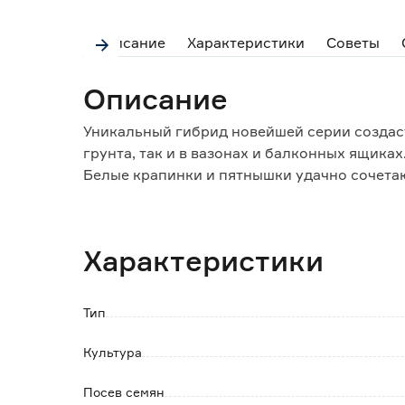
Описание
Характеристики
Советы
Описание
Уникальный гибрид новейшей серии создас
грунта, так и в вазонах и балконных ящиках
Белые крапинки и пятнышки удачно сочетаю
ветвятся, обильно и продолжительно цвету
внешний вид после сильных дождей.
Характеристики
Тип
Культура
Посев семян