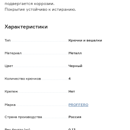
подвергается коррозии.
Покрытие устойчиво к истиранию.
Крепеж в комплект не входит.
Характеристики
Тип
Крючки и вешалки
Материал
Металл
Цвет
Черный
Количество крючков
4
Крепеж
Нет
Марка
PROFFERO
Страна производства
Россия
Вес брутто (кг)
0.13