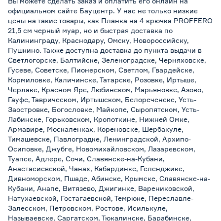
Вы можете сделать заказ и оплатить его онлайн на
официальном сайте Бауцентр. У нас не только низкие
цены на такие товары, как Планка на 4 крючка PROFFERO
21,5 см черный муар, но и быстрая доставка по
Калининграду, Краснодару, Омску, Новороссийску,
Пушкино. Также доступна доставка до пункта выдачи в
Светлогорске, Балтийске, Зеленоградске, Черняховске,
Гусеве, Советске, Пионерском, Светлом, Гвардейске,
Кормиловке, Каличинске, Татарске, Розовке, Иртыше,
Черлаке, Красном Яре, Любинском, Марьяновке, Азово,
Гауфе, Таврическом, Иртышском, Белореченске, Усть-
Заостровке, Богословке, Майкопе, Сыропятском, Усть-
Лабинске, Горьковском, Кропоткине, Нижней Омке,
Армавире, Москаленках, Кореновске, Шербакуле,
Тимашевске, Павлоградке, Ленинградской, Архипо-
Осиповке, Джубге, Новомихайловском, Лазаревском,
Туапсе, Адлере, Сочи, Славянске-на-Кубани,
Анастасиевской, Чанах, Кабардинке, Геленджике,
Дивноморском, Пшаде, Абинске, Крымске, Славянске-на-
Кубани, Анапе, Витязево, Джигинке, Варениковской,
Натухаевской, Гостагаевской, Темрюке, Переславле-
Залесском, Петровском, Ростове, Исилькуле,
Называевске, Саргатском, Тюкалинске, Барабинске,